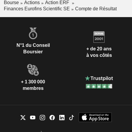
Bourse
Actions
Action ERF
Finances Eurofins Scientific SE
Compte de Résultat
N°1 du Conseil
+ de 20 ans
Boursier
à vos côtés
+ 1 300 000
membres