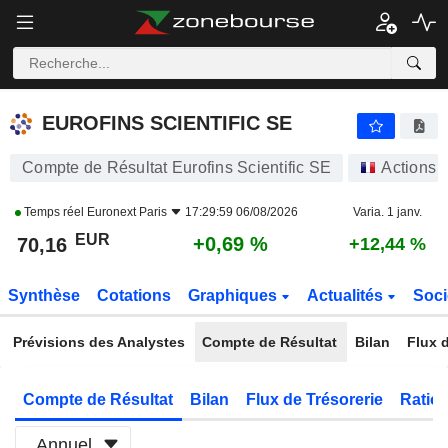
EUROFINS SCIENTIFIC SE
70,16
€
+0,69 %
EUROFINS SCIENTIFIC SE
Compte de Résultat Eurofins Scientific SE
Actions
Temps réel
Euronext Paris
17:29:59 06/08/2026
Varia. 1 janv.
EUR
+0,69 %
70,16
+12,44 %
Synthèse
Cotations
Graphiques
Actualités
Soci
Prévisions des Analystes
Compte de Résultat
Bilan
Flux d
Compte de Résultat
Bilan
Flux de Trésorerie
Ratios
Annuel