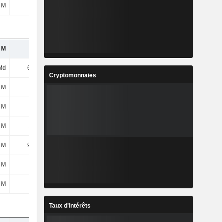
 M
255 M
190 M
92,1 M
 M
108 M
122 M
151 M
Md
6,2 Md
6,16 Md
5,86 Md
Cryptomonnaies
3 M
-37 M
-40,7 M
-45,7 M
1 M
-1,8 M
-2,5 M
-3 M
 M
297 M
339 M
490 M
 M
98,5 M
115 M
95,8 M
 M
2,5 M
2,7 M
3 M
 M
96 M
112 M
92,8 M
Taux d'Intérêts