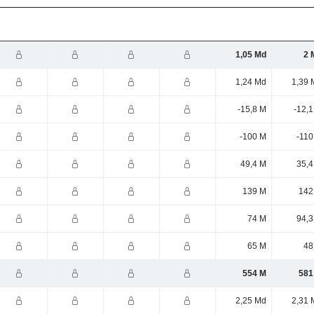
1,05 Md
2 
1,24 Md
1,39 
-15,8 M
-12,
-100 M
-110
49,4 M
35,4
139 M
142
74 M
94,3
65 M
48
554 M
581
2,25 Md
2,31 