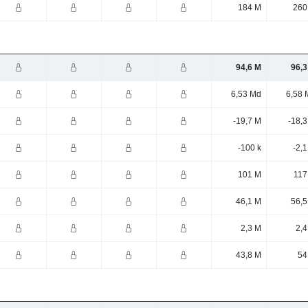
184 M
260
94,6 M
96,3
6,53 Md
6,58 
-19,7 M
-18,
-100 k
-2,
101 M
117
46,1 M
56,5
2,3 M
2,4
43,8 M
54