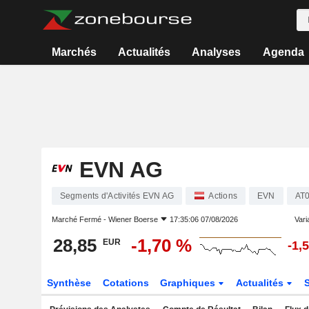
Marchés
Actualités
Analyses
Agenda
EVN AG
Segments d'Activités EVN AG
Actions
EVN
AT
Marché Fermé -
Wiener Boerse
17:35:06 07/08/2026
Varia
28,85
-1,70 %
EUR
-1,
Synthèse
Cotations
Graphiques
Actualités