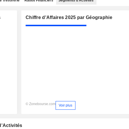
e Trésorerie
Ratios Financiers
Segments d'Activités
s
Chiffre d'Affaires 2025 par Géographie
© Zonebourse.com
Voir plus
'Activités