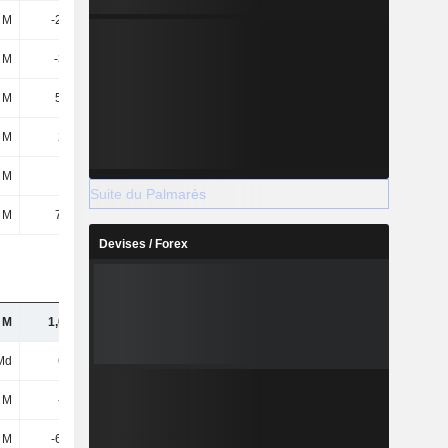
8 M
-22,4 M
-30,7 M
-35,6 M
 M
-356 M
-400 M
-472 M
 M
56,8 M
63,5 M
130 M
 M
235 M
262 M
351 M
 M
157 M
169 M
186 M
Suite du Palmarès
 M
78,6 M
93,2 M
164 M
Devises / Forex
 M
1,04 Md
800 M
649 M
Md
674 M
642 M
787 M
7 M
-4,3 M
-7,1 M
-6,6 M
 M
-63,6 M
-89,9 M
-117 M