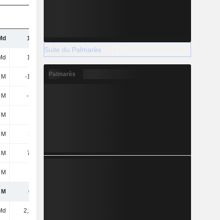
Md
1,5 Md
1,34 Md
1,51 Md
Suite du Palmarès
Md
1,4 Md
1,49 Md
1,52 Md
Palmarès
1 M
-12,4 M
-15,3 M
-2,7 M
 M
-136 M
-147 M
-166 M
 M
150 M
105 M
88,4 M
 M
239 M
199 M
180 M
 M
79,9 M
84 M
91,6 M
 M
160 M
115 M
88,2 M
 M
638 M
644 M
742 M
Md
2,56 Md
2,76 Md
3,17 Md