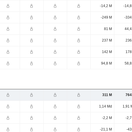
-14,2 M
-14,
-249 M
-334
81 M
44,4
237 M
236
142 M
178
94,8 M
58,8
311 M
764
1,14 Md
1,91 
-2,2 M
-2,
-21,1 M
-43