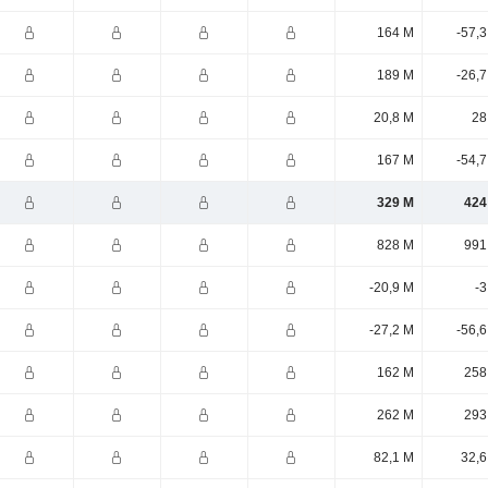
164 M
-57,
189 M
-26,
20,8 M
28
167 M
-54,
329 M
424
828 M
991
-20,9 M
-3
-27,2 M
-56,
162 M
258
262 M
293
82,1 M
32,6