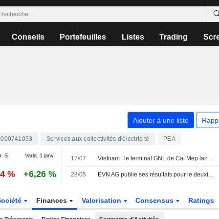
Conseils
Portefeuilles
Listes
Trading
Scr
Ajouter à une liste
Rapp
0000741053
Services aux collectivités d'électricité
PEA
. 5j.
Varia. 1 janv.
17/07
Vietnam : le terminal GNL de Cai Mep lance ses livraisons de gaz au complexe électrique de Phu My
54 %
+6,26 %
28/05
EVN AG publie ses résultats pour le deuxième trimestre et le premier semestre clos le 31 mars 2026
Société
Finances
Valorisation
Consensus
Ratings