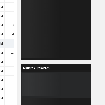
3 M
-94,8 M
-96,2 M
53,2 M
7 M
-63,6 M
-60,1 M
81,4 M
 M
26,6 M
26,3 M
23,4 M
7 M
-90,1 M
-90,3 M
58,1 M
 M
482 M
426 M
348 M
 M
1,19 Md
1,19 Md
1,11 Md
 M
-4,5 M
-5,7 M
-5,4 M
Matières Premières
6 M
-122 M
-87,5 M
-134 M
 M
257 M
193 M
89,7 M
 M
300 M
257 M
201 M
 M
45,4 M
46,5 M
109 M