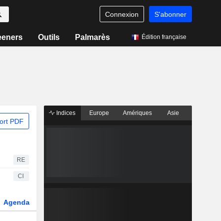
Connexion
S'abonner
eeners
Outils
Palmarès
Édition française
Indices
Europe
Amériques
Asie
ort PDF
RE
CI
Agenda
Secteur
Dérivés
Fonds et ETFs