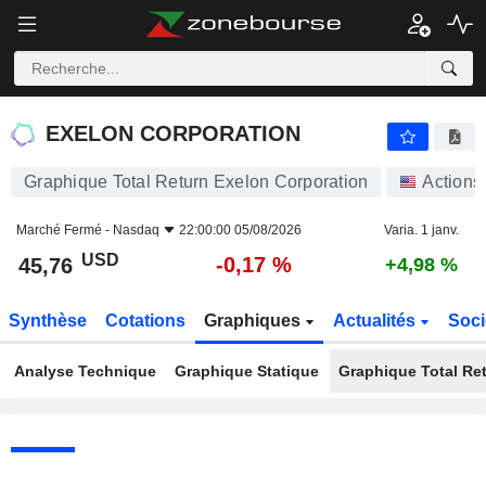
EXELON CORPORATION
45,76
$
-0,17 %
EXELON CORPORATION
Graphique Total Return Exelon Corporation
Actions
Marché Fermé -
Nasdaq
22:00:00 05/08/2026
Varia. 1 janv.
USD
-0,17 %
45,76
+4,98 %
Synthèse
Cotations
Graphiques
Actualités
Soci
Analyse Technique
Graphique Statique
Graphique Total Re