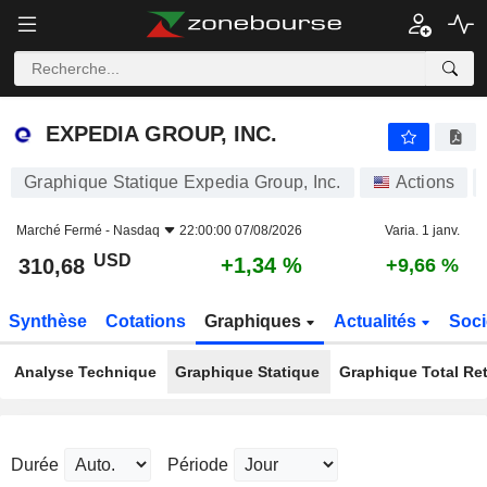
EXPEDIA GROUP, INC.
310,68
$
+1,34 %
EXPEDIA GROUP, INC.
Graphique Statique Expedia Group, Inc.
Actions
Marché Fermé -
Nasdaq
22:00:00 07/08/2026
Varia. 1 janv.
USD
+1,34 %
310,68
+9,66 %
Synthèse
Cotations
Graphiques
Actualités
Soci
Analyse Technique
Graphique Statique
Graphique Total Re
Durée
Période