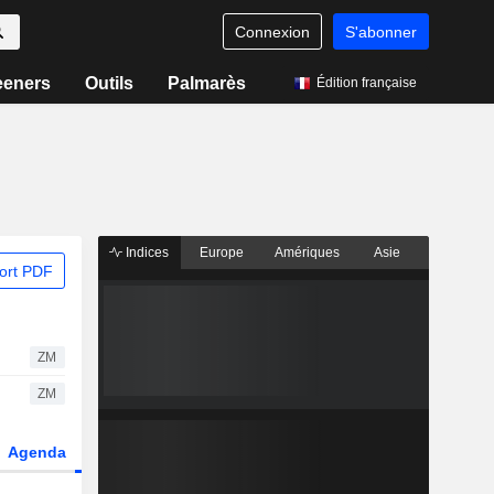
Connexion
S'abonner
eeners
Outils
Palmarès
Édition française
Indices
Europe
Amériques
Asie
ort PDF
ZM
ZM
Agenda
Secteur
Dérivés
Fonds et ETFs