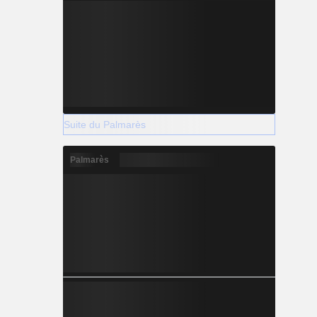
Suite du Palmarès
Palmarès