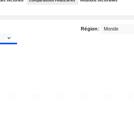
des sectoriels
Comparaisons Financières
Notations sectorielles
Région: