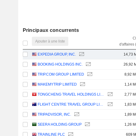
Principaux concurrents
Ch
Ajouter à une liste
d'affaires 
EXPEDIA GROUP, INC.
14,73 
BOOKING HOLDINGS INC.
26,92 
TRIP.COM GROUP LIMITED
8,92 M
MAKEMYTRIP LIMITED
1,14 M
TONGCHENG TRAVEL HOLDINGS LIMITED
2,77 M
FLIGHT CENTRE TRAVEL GROUP LIMITED
1,83 M
TRIPADVISOR, INC.
1,89 M
SEERA HOLDING GROUP
1,26 M
TRAINLINE PLC
609 