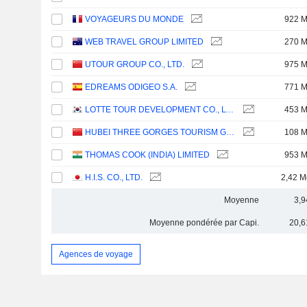
VOYAGEURS DU MONDE
922 
WEB TRAVEL GROUP LIMITED
270 
UTOUR GROUP CO., LTD.
975 
EDREAMS ODIGEO S.A.
771 
LOTTE TOUR DEVELOPMENT CO., LTD.
453 
HUBEI THREE GORGES TOURISM GROUP CO., LTD.
108 
THOMAS COOK (INDIA) LIMITED
953 
H.I.S. CO., LTD.
2,42 M
Moyenne
3,9
Moyenne pondérée par Capi.
20,6
Agences de voyage