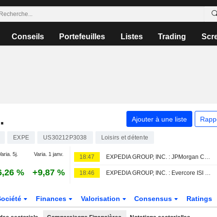
Conseils
Portefeuilles
Listes
Trading
Scr
.
Ajouter à une liste
Rapp
EXPE
US30212P3038
Loisirs et détente
aria. 5j.
Varia. 1 janv.
18:47
EXPEDIA GROUP, INC. : JPMorgan Chase est neutre
6,26 %
+9,87 %
18:46
EXPEDIA GROUP, INC. : Evercore ISI à l'achat
Société
Finances
Valorisation
Consensus
Ratings