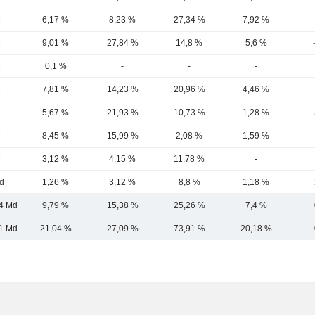
M
6,17 %
8,23 %
27,34 %
7,92 %
M
9,01 %
27,84 %
14,8 %
5,6 %
M
0,1 %
-
-
-
M
7,81 %
14,23 %
20,96 %
4,46 %
M
5,67 %
21,93 %
10,73 %
1,28 %
M
8,45 %
15,99 %
2,08 %
1,59 %
M
3,12 %
4,15 %
11,78 %
-
d
1,26 %
3,12 %
8,8 %
1,18 %
4 Md
9,79 %
15,38 %
25,26 %
7,4 %
1 Md
21,04 %
27,09 %
73,91 %
20,18 %