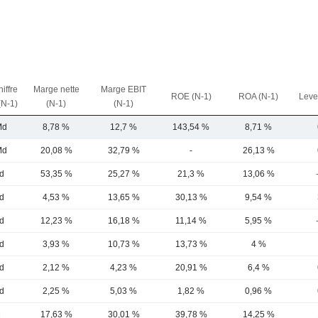
iffre
Marge nette
Marge EBIT
ROE (N-1)
ROA (N-1)
Leve
(N-1)
(N-1)
(N-1)
Md
8,78 %
12,7 %
143,54 %
8,71 %
Md
20,08 %
32,79 %
-
26,13 %
d
53,35 %
25,27 %
21,3 %
13,06 %
d
4,53 %
13,65 %
30,13 %
9,54 %
d
12,23 %
16,18 %
11,14 %
5,95 %
d
3,93 %
10,73 %
13,73 %
4 %
d
2,12 %
4,23 %
20,91 %
6,4 %
d
2,25 %
5,03 %
1,82 %
0,96 %
M
17,63 %
30,01 %
39,78 %
14,25 %