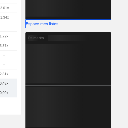
-3.01x
-1.34x
Espace mes listes
-
1.72x
Palmarès
3.37x
-
-
2.81x
0,48x
0,09x