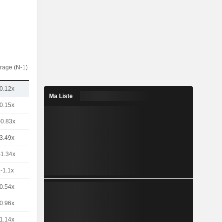
rage (N-1)
0.12x
Ma Liste
0.15x
-0.83x
3.49x
-1.34x
-1.1x
0.54x
0.96x
1.14x