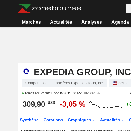
Marchés
Actualités
Analyses
Agenda
EXPEDIA GROUP, INC
Comparaisons Financières Expedia Group, Inc.
Actions
Temps réel estimé
Cboe BZX
18:56:29 06/08/2026
V
309,90
-3,05 %
USD
+
Synthèse
Cotations
Graphiques
Actualités