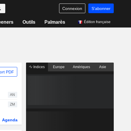
Connexion
S'abonner
eeners
Outils
Palmarès
Édition française
Indices
Europe
Amériques
Asie
ort PDF
AN
ZM
Agenda
Secteur
Dérivés
Fonds et ETFs