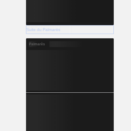
Suite du Palmarès
Palmarès