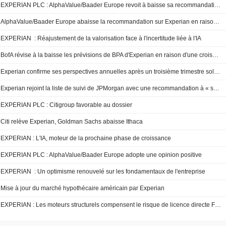
EXPERIAN PLC : AlphaValue/Baader Europe revoit à baisse sa recommandation
AlphaValue/Baader Europe abaisse la recommandation sur Experian en raison des pressions tarifaires et concurrentielles liées à l'IA
EXPERIAN : Réajustement de la valorisation face à l'incertitude liée à l'IA
BofA révise à la baisse les prévisions de BPA d'Experian en raison d'une croissance organique attendue "légèrement inférieure" pour l'exercice 2026 ; recommandation à l'achat maintenue
Experian confirme ses perspectives annuelles après un troisième trimestre solide
Experian rejoint la liste de suivi de JPMorgan avec une recommandation à « surpondérer »
EXPERIAN PLC : Citigroup favorable au dossier
Citi relève Experian, Goldman Sachs abaisse Ithaca
EXPERIAN : L'IA, moteur de la prochaine phase de croissance
EXPERIAN PLC : AlphaValue/Baader Europe adopte une opinion positive
EXPERIAN : Un optimisme renouvelé sur les fondamentaux de l'entreprise
Mise à jour du marché hypothécaire américain par Experian
EXPERIAN : Les moteurs structurels compensent le risque de licence directe FICO