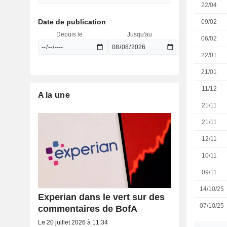
22/04
Date de publication
09/02
Depuis le
Jusqu'au
06/02
22/01
21/01
11/12
A la une
21/11
21/11
12/11
10/11
09/11
14/10/25
Experian dans le vert sur des
07/10/25
commentaires de BofA
Le 20 juillet 2026 à 11:34