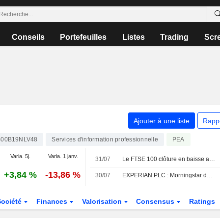
Conseils
Portefeuilles
Listes
Trading
Scr
Ajouter à une liste
Rapp
00B19NLV48
Services d'information professionnelle
PEA
Varia. 5j.
Varia. 1 janv.
31/07
Le FTSE 100 clôture en baisse après avoir atteint un nouveau sommet historique
+3,84 %
-13,86 %
30/07
EXPERIAN PLC : Morningstar de acheteur à neutre sur le titre
Société
Finances
Valorisation
Consensus
Ratings