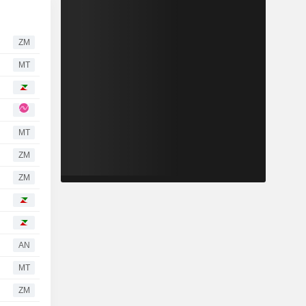
ZM
MT
MT
ZM
ZM
AN
MT
ZM