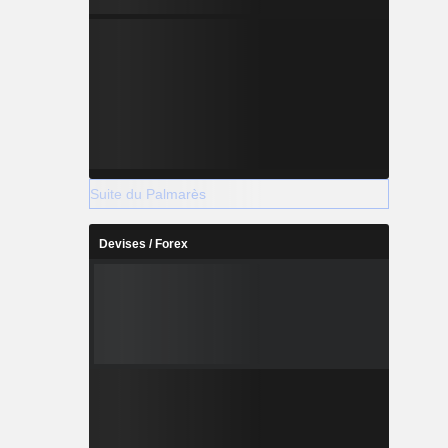
Suite du Palmarès
Devises / Forex