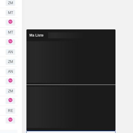
ZM
MT
MT
Ma Liste
AN
ZM
AN
ZM
RE