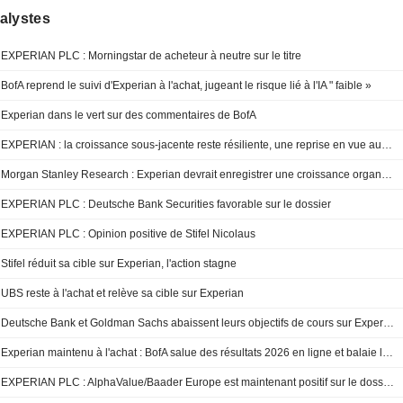
alystes
EXPERIAN PLC : Morningstar de acheteur à neutre sur le titre
BofA reprend le suivi d'Experian à l'achat, jugeant le risque lié à l'IA " faible »
Experian dans le vert sur des commentaires de BofA
EXPERIAN : la croissance sous-jacente reste résiliente, une reprise en vue au second semestre
Morgan Stanley Research : Experian devrait enregistrer une croissance organique de 7 % au premier trimestre fiscal
EXPERIAN PLC : Deutsche Bank Securities favorable sur le dossier
EXPERIAN PLC : Opinion positive de Stifel Nicolaus
Stifel réduit sa cible sur Experian, l'action stagne
UBS reste à l'achat et relève sa cible sur Experian
Deutsche Bank et Goldman Sachs abaissent leurs objectifs de cours sur Experian
Experian maintenu à l'achat : BofA salue des résultats 2026 en ligne et balaie les craintes liées à l'IA
EXPERIAN PLC : AlphaValue/Baader Europe est maintenant positif sur le dossier