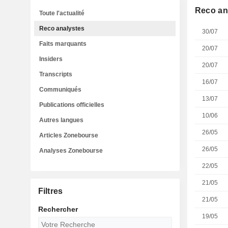
Reco an
Toute l'actualité
Reco analystes
30/07
Faits marquants
20/07
Insiders
20/07
Transcripts
16/07
Communiqués
13/07
Publications officielles
10/06
Autres langues
26/05
Articles Zonebourse
26/05
Analyses Zonebourse
22/05
21/05
Filtres
21/05
Rechercher
19/05