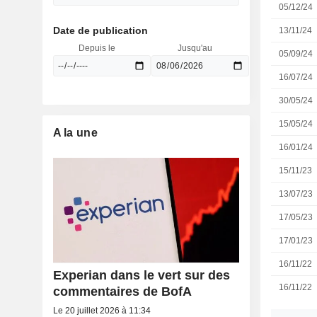
05/12/24
Date de publication
13/11/24
Depuis le
Jusqu'au
05/09/24
16/07/24
30/05/24
15/05/24
A la une
16/01/24
15/11/23
13/07/23
17/05/23
17/01/23
16/11/22
Experian dans le vert sur des
16/11/22
commentaires de BofA
Le 20 juillet 2026 à 11:34