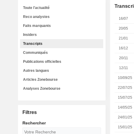
Transcri
Toute l'actualité
Reco analystes
16/07
Faits marquants
20/05
Insiders
21/01
Transcripts
16/12
Communiqués
20/11
Publications officielles
12/11
Autres langues
10/09/25
Articles Zonebourse
22/07/25
Analyses Zonebourse
15/07/25
14/05/25
Filtres
24/01/25
Rechercher
15/01/25