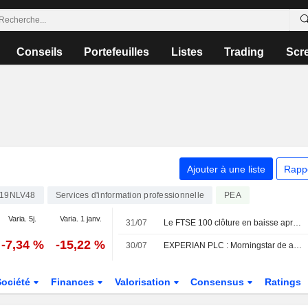
Conseils
Portefeuilles
Listes
Trading
Scr
Ajouter à une liste
Rapp
19NLV48
Services d'information professionnelle
PEA
Varia. 5j.
Varia. 1 janv.
31/07
Le FTSE 100 clôture en baisse après avoir atteint un nouveau sommet historique
-7,34 %
-15,22 %
30/07
EXPERIAN PLC : Morningstar de acheteur à neutre sur le titre
Société
Finances
Valorisation
Consensus
Ratings