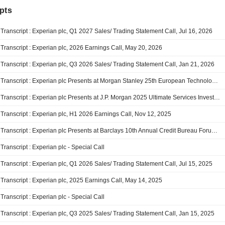
pts
Transcript : Experian plc, Q1 2027 Sales/ Trading Statement Call, Jul 16, 2026
Transcript : Experian plc, 2026 Earnings Call, May 20, 2026
Transcript : Experian plc, Q3 2026 Sales/ Trading Statement Call, Jan 21, 2026
Transcript : Experian plc Presents at Morgan Stanley 25th European Technology, Media & Telecom Conference, Nov-13-2025 02:00 PM
Transcript : Experian plc Presents at J.P. Morgan 2025 Ultimate Services Investor Conference, Nov-19-2025
Transcript : Experian plc, H1 2026 Earnings Call, Nov 12, 2025
Transcript : Experian plc Presents at Barclays 10th Annual Credit Bureau Forum, Sep-04-2025 09:00 AM
Transcript : Experian plc - Special Call
Transcript : Experian plc, Q1 2026 Sales/ Trading Statement Call, Jul 15, 2025
Transcript : Experian plc, 2025 Earnings Call, May 14, 2025
Transcript : Experian plc - Special Call
Transcript : Experian plc, Q3 2025 Sales/ Trading Statement Call, Jan 15, 2025