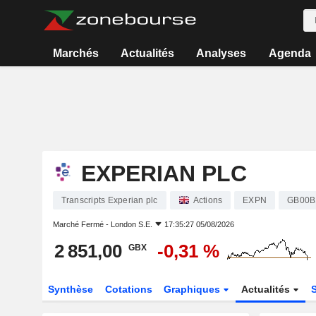
Marchés
Actualités
Analyses
Agenda
EXPERIAN PLC
Transcripts Experian plc
Actions
EXPN
GB00B
Marché Fermé -
London S.E.
17:35:27 05/08/2026
2 851,00
-0,31 %
GBX
Synthèse
Cotations
Graphiques
Actualités