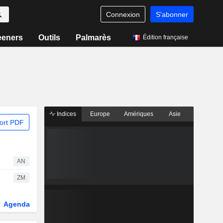
Connexion
S'abonner
eeners
Outils
Palmarès
Édition française
Indices
Europe
Amériques
Asie
ort PDF
AN
ZM
Agenda
Secteur
Dérivés
Fonds et ETFs