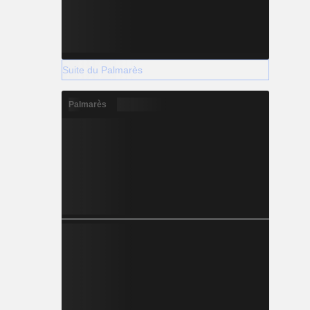
Suite du Palmarès
Palmarès