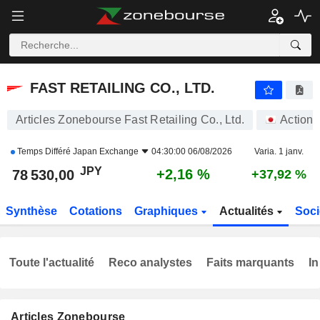
FAST RETAILING CO., LTD.
78 530,00
¥
+2,16 %
FAST RETAILING CO., LTD.
Articles Zonebourse Fast Retailing Co., Ltd.
Actions
Temps Différé
Japan Exchange
04:30:00 06/08/2026
Varia. 1 janv.
JPY
+2,16 %
78 530,00
+37,92 %
Synthèse
Cotations
Graphiques
Actualités
Soci
Toute l'actualité
Reco analystes
Faits marquants
In
Articles Zonebourse