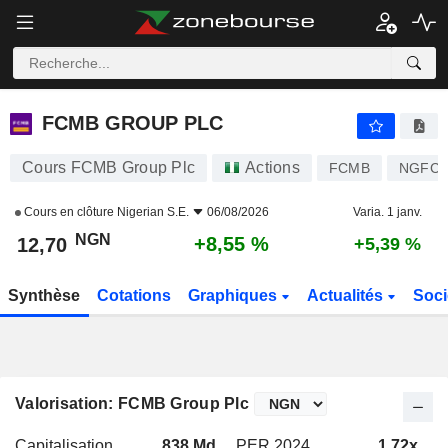
FCMB GROUP PLC
12,70
₦
+8,55 %
FCMB GROUP PLC
Cours FCMB Group Plc
Actions
FCMB
NGFCM
Cours en clôture
Nigerian S.E.
06/08/2026
Varia. 1 janv.
NGN
+8,55 %
12,70
+5,39 %
Synthèse
Cotations
Graphiques
Actualités
Soci
Valorisation: FCMB Group Plc
Capitalisation
838 Md
PER 2024
1,72x
P