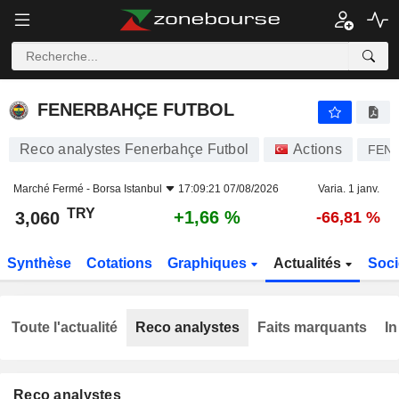
FENERBAHÇE FUTBOL
3,060
₺
+1,66 %
FENERBAHÇE FUTBOL
Reco analystes Fenerbahçe Futbol
Actions
FEN
Marché Fermé -
Borsa Istanbul
17:09:21 07/08/2026
Varia. 1 janv.
TRY
+1,66 %
3,060
-66,81 %
Synthèse
Cotations
Graphiques
Actualités
Soci
Toute l'actualité
Reco analystes
Faits marquants
In
Reco analystes