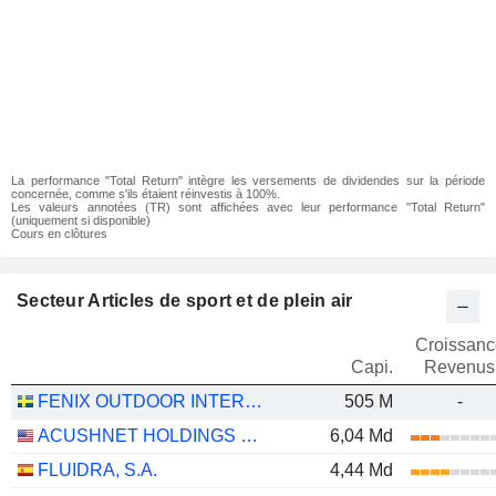
La performance "Total Return" intègre les versements de dividendes sur la période
concernée, comme s'ils étaient réinvestis à 100%.
Les valeurs annotées (TR) sont affichées avec leur performance "Total Return"
(uniquement si disponible)
Cours en clôtures
Secteur Articles de sport et de plein air
Croissanc
Capi.
Revenus
FENIX OUTDOOR INTERNATIONAL AG
505 M
-
ACUSHNET HOLDINGS CORP.
6,04 Md
FLUIDRA, S.A.
4,44 Md