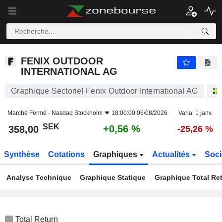
FENIX OUTDOOR INTERNATIONAL AG
358,00
kr
+0,56 %
FENIX OUTDOOR
INTERNATIONAL AG
Graphique Sectoriel Fenix Outdoor International AG
Marché Fermé -
Nasdaq Stockholm
18:00:00 06/08/2026
Varia. 1 janv.
SEK
+0,56 %
358,00
-25,26 %
Synthèse
Cotations
Graphiques
Actualités
Soci
Analyse Technique
Graphique Statique
Graphique Total Re
Total Return