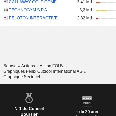
CALLAWAY GOLF COMPANY
3,41 Md
TECHNOGYM S.P.A.
3,2 Md
PELOTON INTERACTIVE, INC.
2,82 Md
Bourse
Actions
Action FOI B
Graphiques Fenix Outdoor International AG
Graphique Sectoriel
N°1 du Conseil
+ de 20 ans
Boursier