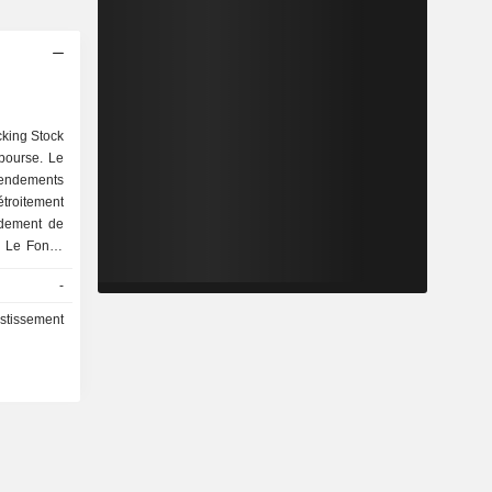
cking Stock
bourse. Le
endements
étroitement
ndement de
. Le Fonds
0 % de ses
-
 comprises
NASDAQ est
estissement
on de la
conçu pour
titres du
ctions. Le
ntillonnage
cteurs tels
 secteur, le
le ratio