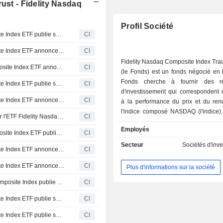
ust - Fidelity Nasdaq
Profil Société
Fidelity Commonwealth Trust - Fidelity Nasdaq Composite Index ETF publie ses résultats pour le semestre clos le 31 mai 2026
CI
Fidelity Commonwealth Trust - Fidelity Nasdaq Composite Index ETF annonce un dividende trimestriel, payable le 23 juin 2026
CI
Fidelity Nasdaq Composite Index Tra
Fidelity Commonwealth Trust - Le Fidelity Nasdaq Composite Index ETF annonce un dividende trimestriel, payable le 24 mars 2026
CI
(le Fonds) est un fonds négocié en 
Fonds cherche à fournir des r
Fidelity Commonwealth Trust - Fidelity Nasdaq Composite Index ETF publie ses résultats financiers pour l'exercice clos le 30 novembre 2025
CI
d'investissement qui correspondent 
Fidelity Commonwealth Trust - Fidelity Nasdaq Composite Index ETF annonce un dividende trimestriel, payable le 23 décembre 2025
CI
à la performance du prix et du re
l'indice composé NASDAQ (l'indice)
Fidelity Commonwealth Trust : Dividende Trimestriel pour l'ETF Fidelity Nasdaq Composite Index annoncé
CI
investit normalement au moins 8
Employés
actifs dans des actions ordinaires
Fidelity Commonwealth Trust - Le Fidelity Nasdaq Composite Index ETF publie ses résultats semestriels arrêtés au 31 mai 2025
CI
dans l'indice. L'indice composite 
Secteur
Sociétés d'inv
Fidelity Commonwealth Trust - Fidelity Nasdaq Composite Index ETF annonce un dividende trimestriel, paiement prévu le 24 juin 2025
CI
un indice pondéré en foncti
capitalisation boursière qui est 
Fidelity Commonwealth Trust - Fidelity Nasdaq Composite Index ETF annonce un dividende trimestriel, payable le 25 mars 2025.
CI
Plus d'informations sur la société
représenter la performance des 
NASDAQ et comprend plus de 3 000 a
Fidelity Commonwealth Trust - L'ETF Fidelity Nasdaq Composite Index publie ses résultats pour l'exercice clos le 30 novembre 2024.
CI
Fonds utilise des techniques d'écha
Fidelity Commonwealth Trust - Fidelity Nasdaq Composite Index ETF publie ses résultats pour le semestre clos le 31 mai 2024
CI
statistique qui tiennent compte de fa
que la capitalisation, l'exposition au
Fidelity Commonwealth Trust - Fidelity Nasdaq Composite Index ETF publie ses résultats pour l'exercice clos le 30 novembre 2023
CI
rendement des dividendes, 