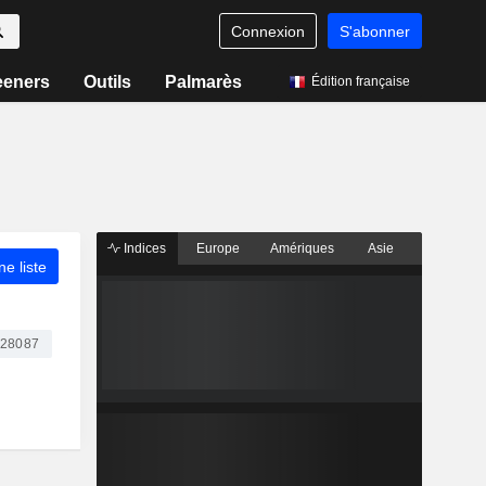
Connexion
S'abonner
eeners
Outils
Palmarès
Édition française
Indices
Europe
Amériques
Asie
ne liste
28087