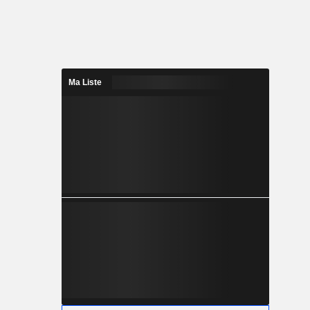
urs/valeur
 bénéfices,
es figurant
n profil
 l'ensemble
& Research
Ma Liste
 du Fonds,
ode), sert