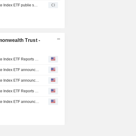
cours/bénéfice (C/B), le ratio co
Fidelity Commonwealth Trust - Fidelity Nasdaq Composite Index ETF publie ses résultats pour le semestre clos le 31 mai 2023
CI
comptable (C/V) et la croissance des
afin de créer un portefeuille de titr
dans l'indice qui présente u
d'investissement similaire à celui de
de l'indice. Fidelity Management 
monwealth Trust -
Company (FMR) est le gestionnaire
Geode Capital Management, LLC (Ge
de sous-conseiller pour le Fonds.
Fidelity Commonwealth Trust - Fidelity Nasdaq Composite Index ETF Reports Earnings Results for the Half Year Ended May 31, 2026
Fidelity Commonwealth Trust - Fidelity Nasdaq Composite Index ETF announces Quarterly dividend, payable on June 23, 2026
Fidelity Commonwealth Trust - Fidelity Nasdaq Composite Index ETF announces Quarterly dividend, payable on March 24, 2026
Fidelity Commonwealth Trust - Fidelity Nasdaq Composite Index ETF Reports Earnings Results for the Full Year Ended November 30, 2025
Fidelity Commonwealth Trust - Fidelity Nasdaq Composite Index ETF announces Quarterly dividend, payable on December 23, 2025