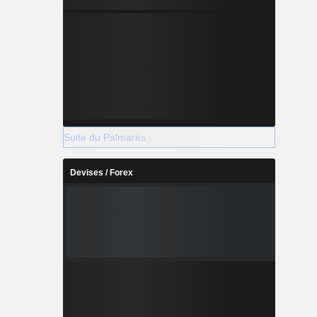
Suite du Palmarès
Devises / Forex