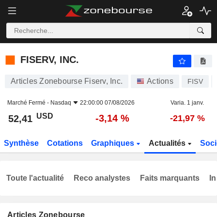
FISERV, INC.
52,41
$
-3,14 %
FISERV, INC.
Articles Zonebourse Fiserv, Inc.
Actions
FISV
Marché Fermé -
Nasdaq
22:00:00 07/08/2026
Varia. 1 janv.
USD
-3,14 %
52,41
-21,97 %
Synthèse
Cotations
Graphiques
Actualités
Soci
Toute l'actualité
Reco analystes
Faits marquants
In
Articles Zonebourse