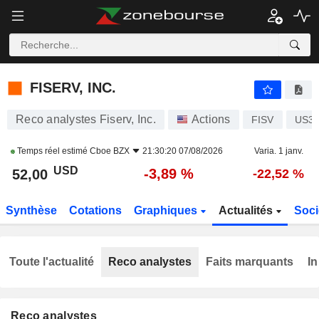
FISERV, INC.
52,00
$
-3,89 %
FISERV, INC.
Reco analystes Fiserv, Inc.
Actions
FISV
US33
Temps réel estimé
Cboe BZX
21:30:20 07/08/2026
Varia. 1 janv.
USD
-3,89 %
52,00
-22,52 %
Synthèse
Cotations
Graphiques
Actualités
Soci
Toute l'actualité
Reco analystes
Faits marquants
In
Reco analystes