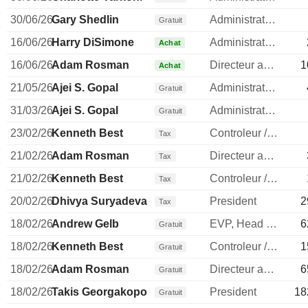
30/06/26
Gary Shedlin
Administrateur
Gratuit
16/06/26
Harry DiSimone
Administrateur
Achat
16/06/26
Adam Rosman
Directeur administratif
1
Achat
21/05/26
Ajei S. Gopal
Administrateur
Gratuit
31/03/26
Ajei S. Gopal
Administrateur
Gratuit
23/02/26
Kenneth Best
Controleur / auditeur
Tax
21/02/26
Adam Rosman
Directeur administratif
Tax
21/02/26
Kenneth Best
Controleur / auditeur
Tax
20/02/26
Dhivya Suryadevara
President
2
Tax
18/02/26
Andrew Gelb
EVP, Head of Fin. Sols.
6
Gratuit
18/02/26
Kenneth Best
Controleur / auditeur
1
Gratuit
18/02/26
Adam Rosman
Directeur administratif
6
Gratuit
18/02/26
Takis Georgakopoulos
President
18
Gratuit