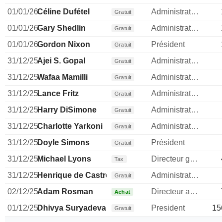
01/01/26
Céline Dufétel
Administrateur
Gratuit
01/01/26
Gary Shedlin
Administrateur
Gratuit
01/01/26
Gordon Nixon
Président
Gratuit
31/12/25
Ajei S. Gopal
Administrateur
Gratuit
31/12/25
Wafaa Mamilli
Administrateur
Gratuit
31/12/25
Lance Fritz
Administrateur
Gratuit
31/12/25
Harry DiSimone
Administrateur
Gratuit
31/12/25
Charlotte Yarkoni
Administrateur
Gratuit
31/12/25
Doyle Simons
Président
Gratuit
31/12/25
Michael Lyons
Directeur general
Tax
31/12/25
Henrique de Castro
Administrateur
Gratuit
02/12/25
Adam Rosman
Directeur administratif
Achat
01/12/25
Dhivya Suryadevara
President
15
Gratuit