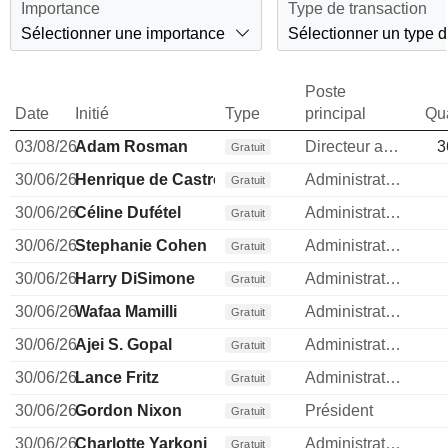
Importance
Type de transaction
Sélectionner une importance
Sélectionner un type d
Poste
Date
Initié
Type
principal
Qua
03/08/26
Adam Rosman
Directeur administratif
3
Gratuit
30/06/26
Henrique de Castro
Administrateur
Gratuit
30/06/26
Céline Dufétel
Administrateur
Gratuit
30/06/26
Stephanie Cohen
Administrateur
Gratuit
30/06/26
Harry DiSimone
Administrateur
Gratuit
30/06/26
Wafaa Mamilli
Administrateur
Gratuit
30/06/26
Ajei S. Gopal
Administrateur
Gratuit
30/06/26
Lance Fritz
Administrateur
Gratuit
30/06/26
Gordon Nixon
Président
Gratuit
30/06/26
Charlotte Yarkoni
Administrateur
Gratuit