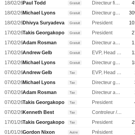
18/02/26
Paul Todd
Directeur financier
4
Gratuit
18/02/26
Michael Lyons
Directeur general
30
Gratuit
18/02/26
Dhivya Suryadevara
President
10
Gratuit
17/02/26
Takis Georgakopoulos
President
2
Gratuit
17/02/26
Adam Rosman
Directeur administratif
1
Gratuit
17/02/26
Andrew Gelb
EVP, Head of Fin. Sols.
1
Gratuit
17/02/26
Michael Lyons
Directeur general
1
Gratuit
07/02/26
Andrew Gelb
EVP, Head of Fin. Sols.
Tax
07/02/26
Michael Lyons
Directeur general
Tax
07/02/26
Adam Rosman
Directeur administratif
Tax
07/02/26
Takis Georgakopoulos
President
Tax
07/02/26
Kenneth Best
Controleur / auditeur
Tax
17/01/26
Takis Georgakopoulos
President
2
Tax
01/01/26
Gordon Nixon
Président
Autre