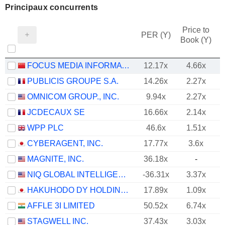
Principaux concurrents
Price to
PER (Y)
Book (Y)
FOCUS MEDIA INFORMATION TECHNOLOGY CO., LTD.
12.17x
4.66x
PUBLICIS GROUPE S.A.
14.26x
2.27x
OMNICOM GROUP., INC.
9.94x
2.27x
JCDECAUX SE
16.66x
2.14x
WPP PLC
46.6x
1.51x
CYBERAGENT, INC.
17.77x
3.6x
MAGNITE, INC.
36.18x
-
NIQ GLOBAL INTELLIGENCE PLC
-36.31x
3.37x
HAKUHODO DY HOLDINGS INC
17.89x
1.09x
AFFLE 3I LIMITED
50.52x
6.74x
STAGWELL INC.
37.43x
3.03x