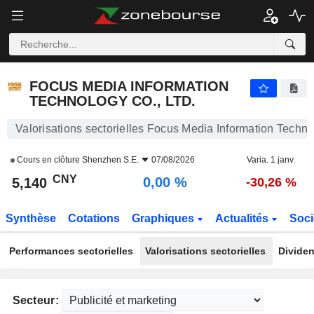
FOCUS MEDIA INFORMATION TECHNOLOGY CO., LTD.
5,140
¥
0,00 %
FOCUS MEDIA INFORMATION
TECHNOLOGY CO., LTD.
Valorisations sectorielles Focus Media Information Techno
Cours en clôture
Shenzhen S.E.
07/08/2026
Varia. 1 janv.
CNY
0,00 %
5,140
-30,26 %
Synthèse
Cotations
Graphiques
Actualités
Soci
Performances sectorielles
Valorisations sectorielles
Dividen
Secteur: