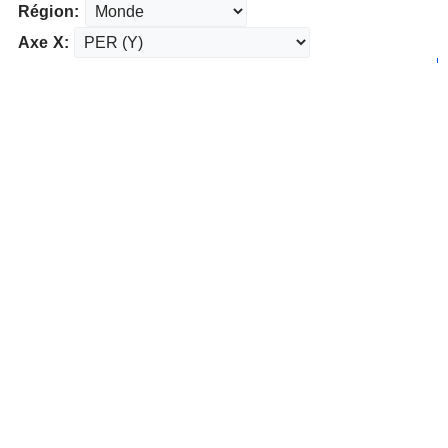
Région:
Axe X: