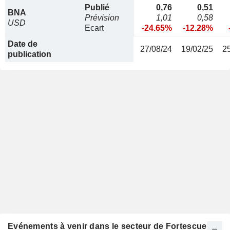
Publié
0,76
0,51
BNA
Prévision
1,01
0,58
USD
Ecart
-24.65%
-12.28%
Date de
27/08/24
19/02/25
2
publication
Evénements à venir dans le secteur de Fortescue