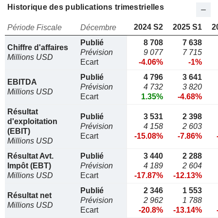
Historique des publications trimestrielles
2024 S2
2025 S1
2
Période Fiscale
Décembre
Publié
8 708
7 638
Chiffre d'affaires
Prévision
9 077
7 715
Millions USD
Ecart
-4.06%
-1%
Publié
4 796
3 641
EBITDA
Prévision
4 732
3 820
Millions USD
Ecart
1.35%
-4.68%
Résultat
Publié
3 531
2 398
d'exploitation
Prévision
4 158
2 603
(EBIT)
Ecart
-15.08%
-7.86%
Millions USD
Résultat Avt.
Publié
3 440
2 288
Impôt (EBT)
Prévision
4 189
2 604
Millions USD
Ecart
-17.87%
-12.13%
Publié
2 346
1 553
Résultat net
Prévision
2 962
1 788
Millions USD
Ecart
-20.8%
-13.14%