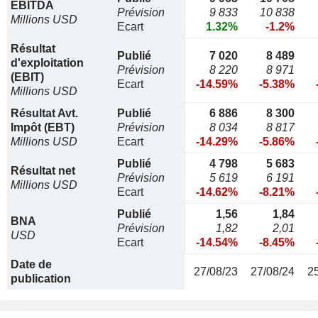
EBITDA
Prévision
9 833
10 838
Millions USD
Ecart
1.32%
-1.2%
Résultat
Publié
7 020
8 489
d'exploitation
Prévision
8 220
8 971
(EBIT)
Ecart
-14.59%
-5.38%
Millions USD
Résultat Avt.
Publié
6 886
8 300
Impôt (EBT)
Prévision
8 034
8 817
Millions USD
Ecart
-14.29%
-5.86%
Publié
4 798
5 683
Résultat net
Prévision
5 619
6 191
Millions USD
Ecart
-14.62%
-8.21%
Publié
1,56
1,84
BNA
Prévision
1,82
2,01
USD
Ecart
-14.54%
-8.45%
Date de
27/08/23
27/08/24
2
publication