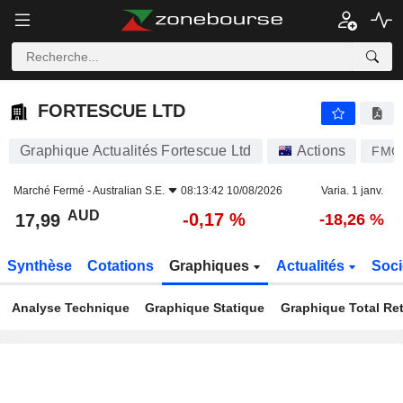
FORTESCUE LTD
17,99
$
-0,17 %
FORTESCUE LTD
Graphique Actualités Fortescue Ltd
Actions
FMG
Marché Fermé -
Australian S.E.
08:13:42 10/08/2026
Varia. 1 janv.
AUD
-0,17 %
17,99
-18,26 %
Synthèse
Cotations
Graphiques
Actualités
Soci
Analyse Technique
Graphique Statique
Graphique Total Re