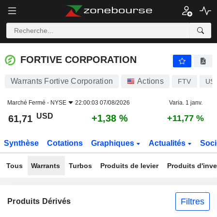
FORTIVE CORPORATION
61,71
$
+1,38 %
FORTIVE CORPORATION
Warrants Fortive Corporation
Actions
FTV
US
Marché Fermé -
NYSE
22:00:03 07/08/2026
Varia. 1 janv.
USD
+1,38 %
61,71
+11,77 %
Synthèse
Cotations
Graphiques
Actualités
Soci
Tous
Warrants
Turbos
Produits de levier
Produits d'inv
Filtres
Produits Dérivés