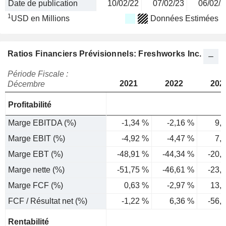
Date de publication
10/02/22
07/02/23
06/02/2
1
USD en Millions
Données Estimées
Ratios Financiers Prévisionnels: Freshworks Inc.
Période Fiscale :
2021
2022
202
Décembre
Profitabilité
Marge EBITDA (%)
-1,34 %
-2,16 %
9,
Marge EBIT (%)
-4,92 %
-4,47 %
7,
Marge EBT (%)
-48,91 %
-44,34 %
-20,
Marge nette (%)
-51,75 %
-46,61 %
-23,
Marge FCF (%)
0,63 %
-2,97 %
13,
FCF / Résultat net (%)
-1,22 %
6,36 %
-56,
Rentabilité