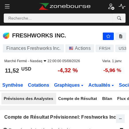
FRESHWORKS INC.
11,52
$
-4,32 %
FRESHWORKS INC.
Finances Freshworks Inc.
Actions
FRSH
US35
Marché Fermé -
Nasdaq
22:00:00 05/08/2026
Varia. 1 janv.
USD
-4,32 %
11,52
-5,96 %
Synthèse
Cotations
Graphiques
Actualités
Soci
Prévisions des Analystes
Compte de Résultat
Bilan
Flux d
Compte de Résultat Prévisionnel: Freshworks Inc.