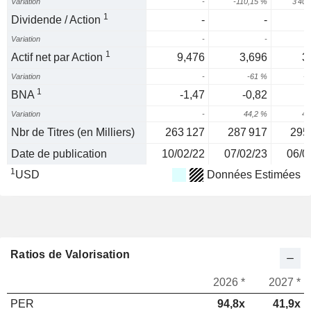
Variation
-
-110,15 %
3 403
1
Dividende / Action
-
-
Variation
-
-
1
Actif net par Action
9,476
3,696
3
Variation
-
-61 %
-1
1
BNA
-1,47
-0,82
-
Variation
-
44,2 %
42
Nbr de Titres (en Milliers)
263 127
287 917
295
Date de publication
10/02/22
07/02/23
06/0
1
USD
Données Estimées
Ratios de Valorisation
2026 *
2027 *
PER
94,8x
41,9x