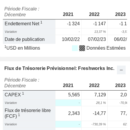
Période Fiscale :
2021
2022
2023
Décembre
1
Endettement Net
-1 324
-1 147
-1 18
Variation
-
13,37 %
-3,57
Date de publication
10/02/22
07/02/23
06/02/2
1
USD en Millions
Données Estimées
Flux de Trésorerie Prévisionnel: Freshworks Inc.
Période Fiscale :
2021
2022
2023
Décembre
1
CAPEX
5,565
7,129
2,06
Variation
-
28,1 %
-70,98
Flux de trésorerie libre
2,343
-14,77
77,8
1
(FCF)
Variation
-
-730,39 %
627