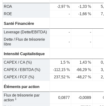
ROA
-2,97 %
-1,33 %
5,
ROE
-
-1,66 %
7,
Santé Financière
Leverage (Dette/EBITDA)
-
-
Dette / Flux de trésorerie
-
-
libre
Intensité Capitalistique
CAPEX / CA (%)
1,5 %
1,43 %
0,
CAPEX / EBITDA (%)
-112,15 %
-66,29 %
3,
CAPEX / FCF (%)
237,52 %
-48,27 %
2,
Éléments par action
Flux de trésorerie par
0,0877
-0,0089
0
1
action