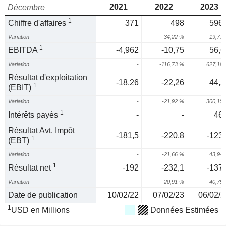
2021
2022
2023
Décembre
1
Chiffre d'affaires
371
498
596,
Variation
-
34,22 %
19,77
1
EBITDA
-4,962
-10,75
56,6
Variation
-
-116,73 %
627,18
Résultat d'exploitation
-18,26
-22,26
44,5
1
(EBIT)
Variation
-
-21,92 %
300,15
1
Intérêts payés
-
-
46,
Résultat Avt. Impôt
-181,5
-220,8
-123,
1
(EBT)
Variation
-
-21,66 %
43,94
1
Résultat net
-192
-232,1
-137,
Variation
-
-20,91 %
40,79
Date de publication
10/02/22
07/02/23
06/02/2
1
USD en Millions
Données Estimées