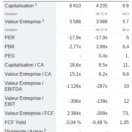
1
Capitalisation
6 910
4 235
6 93
Variation
-
-38,71 %
63,78
1
Valeur Entreprise
5 586
3 088
5 74
Variation
-
-44,72 %
86,18
PER
-17,9x
-17,9x
-50
PBR
2,77x
3,98x
6,42
PEG
-
0,4x
1,2
Capitalisation / CA
18,6x
8,5x
11,6
Valeur Entreprise / CA
15,1x
6,2x
9,64
Valeur Entreprise /
-1 126x
-287x
101
EBITDA
Valeur Entreprise /
-306x
-139x
129
EBIT
Valeur Entreprise / FCF
2 384x
-209x
73,9
FCF Yield
0,04 %
-0,48 %
1,35 
2
Dividende / Action
-
-