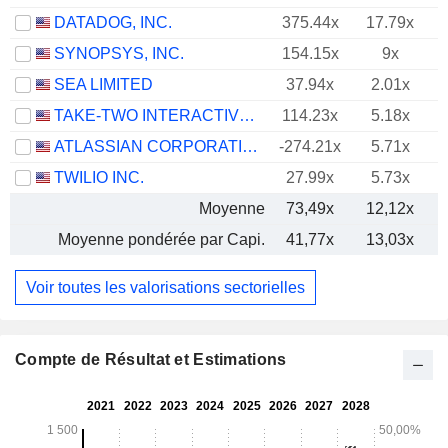
DATADOG, INC.
375.44x
17.79x
SYNOPSYS, INC.
154.15x
9x
SEA LIMITED
37.94x
2.01x
TAKE-TWO INTERACTIVE SOFTWARE, INC.
114.23x
5.18x
ATLASSIAN CORPORATION
-274.21x
5.71x
TWILIO INC.
27.99x
5.73x
Moyenne
73,49x
12,12x
Moyenne pondérée par Capi.
41,77x
13,03x
Voir toutes les valorisations sectorielles
Compte de Résultat et Estimations