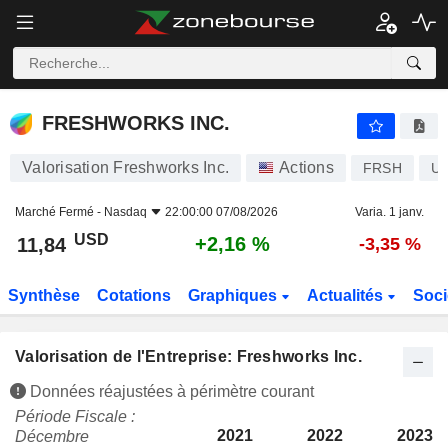
FRESHWORKS INC.
11,84
$
+2,16 %
FRESHWORKS INC.
Valorisation Freshworks Inc.
Actions
FRSH
US
Marché Fermé -
Nasdaq
22:00:00 07/08/2026
Varia. 1 janv.
USD
+2,16 %
11,84
-3,35 %
Synthèse
Cotations
Graphiques
Actualités
Soci
Valorisation de l'Entreprise: Freshworks Inc.
Données réajustées à périmètre courant
Période Fiscale :
2021
2022
2023
Décembre