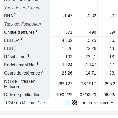
Taux de rendement
-
-
2
BNA
-1,47
-0,82
-0,4
Taux de distribution
-
-
1
Chiffre d'affaires
371
498
596,
1
EBITDA
-4,962
-10,75
56,6
1
EBIT
-18,26
-22,26
44,5
1
Résultat net
-192
-232,1
-137,
1
Endettement Net
-1 324
-1 147
-1 18
2
Cours de référence
26,26
14,71
23,4
Nbr de Titres (en
263 127
287 917
295 28
Milliers)
Date de publication
10/02/22
07/02/23
06/02/2
1
2
USD en Millions
USD
Données Estimées