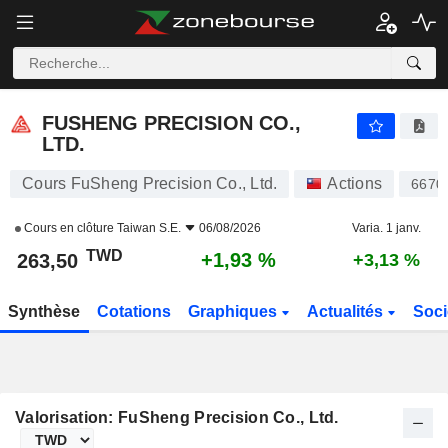
FUSHENG PRECISION CO., LTD.
263,50
NT$
+1,93 %
FUSHENG PRECISION CO.,
LTD.
Cours FuSheng Precision Co., Ltd.
Actions
6670
Cours en clôture
Taiwan S.E.
06/08/2026
Varia. 1 janv.
TWD
+1,93 %
263,50
+3,13 %
Synthèse
Cotations
Graphiques
Actualités
Soci
Valorisation: FuSheng Precision Co., Ltd.