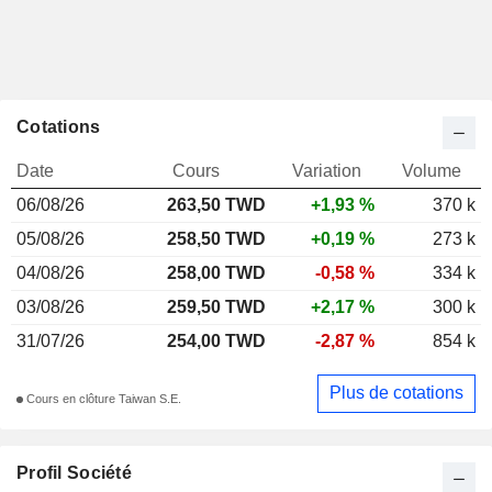
Cotations
Date
Cours
Variation
Volume
06/08/26
263,50
TWD
+1,93 %
370 k
05/08/26
258,50 TWD
+0,19 %
273 k
04/08/26
258,00 TWD
-0,58 %
334 k
03/08/26
259,50 TWD
+2,17 %
300 k
31/07/26
254,00 TWD
-2,87 %
854 k
Plus de cotations
Cours en clôture Taiwan S.E.
Profil Société