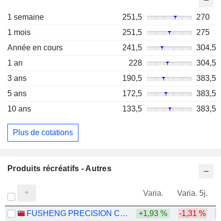
1 semaine
251,5
270
1 mois
251,5
275
Année en cours
241,5
304,5
1 an
228
304,5
3 ans
190,5
383,5
5 ans
172,5
383,5
10 ans
133,5
383,5
Plus de cotations
Produits récréatifs - Autres
Varia.
Varia. 5j.
FUSHENG PRECISION CO., LTD.
+1,93 %
-1,31 %