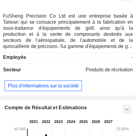
FuSheng Precision Co Ltd est une entreprise basée à
Taïwan qui se consacre principalement à la fabrication en
sous-traitance d'équipements de golf, ainsi qu'à la
production et à la vente de composants destinés aux
secteurs de l'aérospatiale, de l'automobile et de la
quincaillerie de précision. Sa gamme d'équipements de golf
comprend des têtes de clubs, des clubs en fibre de carbone
Employés
-
et des kits. L'entreprise propose également des chaussures
de hockey sur glace, des bottes de moto tout-terrain et
Secteur
Produits de récréation
d'autres articles de sport. Ses produits sont principalement
exportés vers les États-Unis, le Japon et d'autres régions.
Plus d'informations sur la société
Compte de Résultat et Estimations