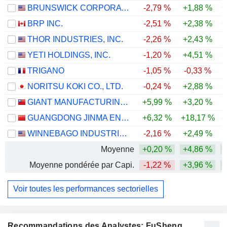
BRUNSWICK CORPORATION
-2,79 %
+1,88 %
+
BRP INC.
-2,51 %
+2,38 %
+
THOR INDUSTRIES, INC.
-2,26 %
+2,43 %
-
YETI HOLDINGS, INC.
-1,20 %
+4,51 %
+
TRIGANO
-1,05 %
-0,33 %
NORITSU KOKI CO., LTD.
-0,24 %
+2,88 %
+
GIANT MANUFACTURING CO., LTD.
+5,99 %
+3,20 %
-
GUANGDONG JINMA ENTERTAINMENT CORPORATION LIMITED
+6,32 %
+18,17 %
+
WINNEBAGO INDUSTRIES, INC.
-2,16 %
+2,49 %
Moyenne
+0,20 %
+4,86 %
+
Moyenne pondérée par Capi.
-1,22 %
+3,96 %
+
Voir toutes les performances sectorielles
Recommandations des Analystes: FuSheng