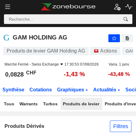
GAM HOLDING AG
0,0828
CHF
-1,43 %
GAM HOLDING AG
Produits de levier GAM Holding AG
Actions
GAM
Marché Fermé -
Swiss Exchange
17:30:53 07/08/2026
Varia. 1 janv.
CHF
-1,43 %
0,0828
-43,48 %
Synthèse
Cotations
Graphiques
Actualités
Soci
Tous
Warrants
Turbos
Produits de levier
Produits d'inv
Filtres
Produits Dérivés