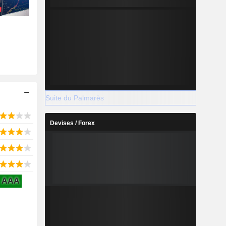
Suite du Palmarès
Devises / Forex
AAA