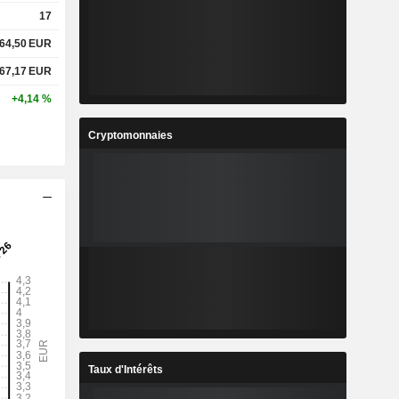
17
64,50
EUR
67,17
EUR
+4,14 %
Cryptomonnaies
Taux d'Intérêts