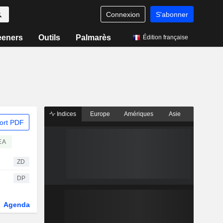
Connexion
S'abonner
eeners
Outils
Palmarès
Édition française
Indices
Europe
Amériques
Asie
ort PDF
EA
ZD
DP
Agenda
Secteur
Dérivés
Fonds et ETFs