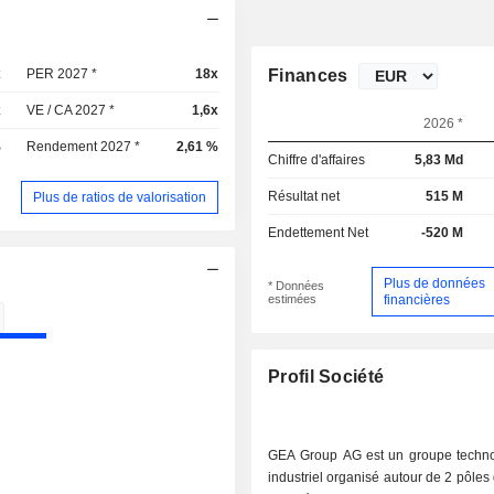
x
PER 2027 *
18x
Finances
x
VE / CA 2027 *
1,6x
2026 *
%
Rendement 2027 *
2,61 %
Chiffre d'affaires
5,83 Md
Résultat net
515 M
Plus de ratios de valorisation
Endettement Net
-520 M
Plus de données
* Données
estimées
financières
Profil Société
GEA Group AG est un groupe techno
industriel organisé autour de 2 pôles d