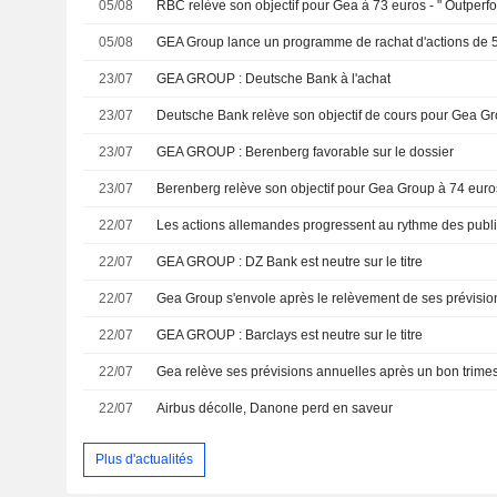
05/08
RBC relève son objectif pour Gea à 73 euros - " Outperf
05/08
GEA Group lance un programme de rachat d'actions de 5
23/07
GEA GROUP : Deutsche Bank à l'achat
23/07
23/07
GEA GROUP : Berenberg favorable sur le dossier
23/07
Berenberg relève son objectif pour Gea Group à 74 euros
22/07
Les actions allemandes progressent au rythme des public
22/07
GEA GROUP : DZ Bank est neutre sur le titre
22/07
Gea Group s'envole après le relèvement de ses prévisio
22/07
GEA GROUP : Barclays est neutre sur le titre
22/07
22/07
Airbus décolle, Danone perd en saveur
Plus d'actualités