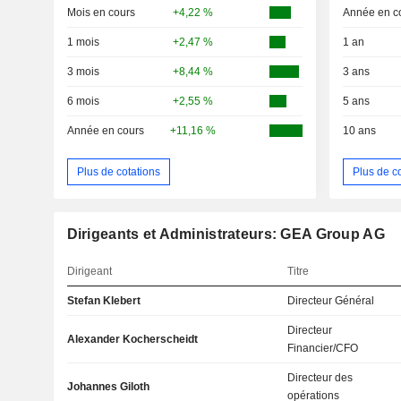
Mois en cours
+4,22 %
Année en c
1 mois
+2,47 %
1 an
3 mois
+8,44 %
3 ans
6 mois
+2,55 %
5 ans
Année en cours
+11,16 %
10 ans
Plus de cotations
Plus de c
Dirigeants et Administrateurs: GEA Group AG
Dirigeant
Titre
Stefan Klebert
Directeur Général
Directeur
Alexander Kocherscheidt
Financier/CFO
Directeur des
Johannes Giloth
opérations