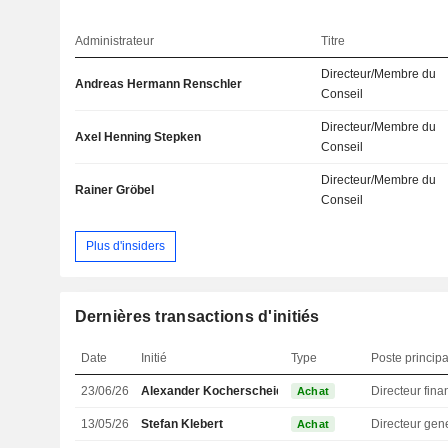
Administrateur
Titre
Directeur/Membre du
Andreas Hermann Renschler
Conseil
Directeur/Membre du
Axel Henning Stepken
Conseil
Directeur/Membre du
Rainer Gröbel
Conseil
Plus d'insiders
Dernières transactions d'initiés
Date
Initié
Type
Poste principa
23/06/26
Alexander Kocherscheidt
Achat
13/05/26
Stefan Klebert
Directeur gen
Achat