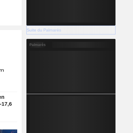
Suite du Palmarès
Palmarès
en
-17,6