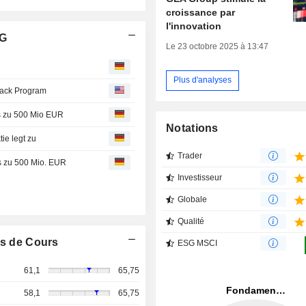
croissance par
l'innovation
AG
Le 23 octobre 2025 à 13:47
Plus d'analyses
back Program
s zu 500 Mio EUR
Notations
ie legt zu
Trader
s zu 500 Mio. EUR
Investisseur
Globale
Qualité
s de Cours
ESG MSCI
61,1
65,75
58,1
65,75