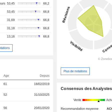
ours
53,45
66,2
53,45
66,8
31,69
66,8
31,18
66,8
13,16
66,8
otations
Plus de notations
Age
Depuis
61
18/02/2019
Consensus des Analyste
52
31/10/2025
Vente
Ach
56
20/01/2020
Recommandation moyenne
AC