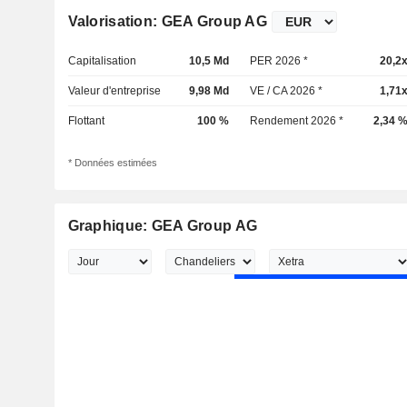
Valorisation: GEA Group AG
Capitalisation
10,5 Md
PER 2026 *
20,2
Valeur d'entreprise
9,98 Md
VE / CA 2026 *
1,71
Flottant
100 %
Rendement 2026 *
2,34 
* Données estimées
Graphique: GEA Group AG