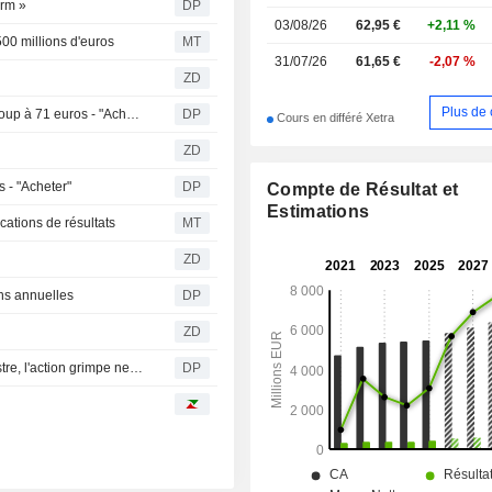
orm »
DP
03/08/26
62,95 €
+2,11 %
00 millions d'euros
MT
31/07/26
61,65 €
-2,07 %
ZD
Plus de 
Deutsche Bank relève son objectif de cours pour Gea Group à 71 euros - "Acheter"
DP
Cours en différé Xetra
ZD
 - "Acheter"
DP
Compte de Résultat et
Estimations
ations de résultats
MT
ZD
ns annuelles
DP
ZD
Gea relève ses prévisions annuelles après un bon trimestre, l'action grimpe nettement
DP