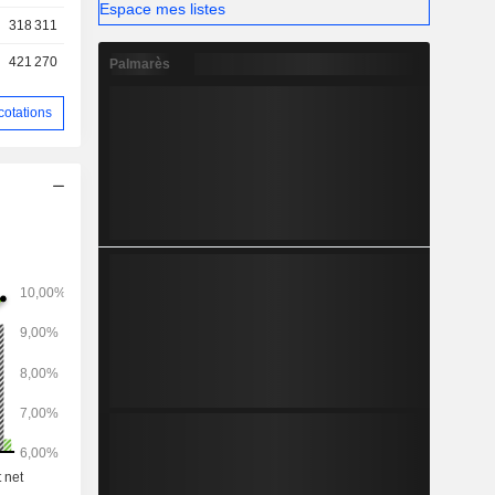
Espace mes listes
318 311
421 270
Palmarès
cotations