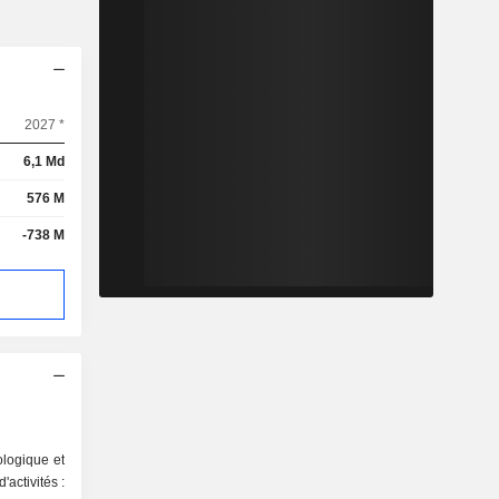
2027 *
6,1 Md
576 M
-738 M
logique et
'activités :