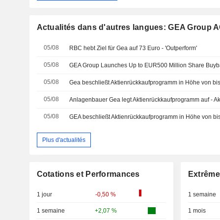
Actualités dans d'autres langues: GEA Group 
05/08
RBC hebt Ziel für Gea auf 73 Euro - 'Outperform'
05/08
GEA Group Launches Up to EUR500 Million Share Buy
05/08
Gea beschließt Aktienrückkaufprogramm in Höhe von bi
05/08
Anlagenbauer Gea legt Aktienrückkaufprogramm auf - Akt
05/08
GEA beschließt Aktienrückkaufprogramm in Höhe von bi
Plus d'actualités
Cotations et Performances
Extrême
1 jour
-0,50 %
1 semaine
1 semaine
+2,07 %
1 mois