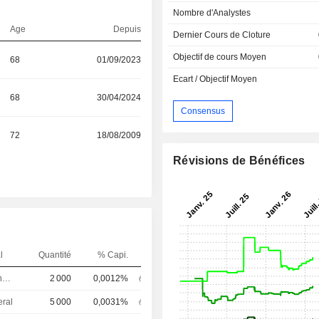
Nombre d'Analystes
Age
Depuis
Dernier Cours de Cloture
Objectif de cours Moyen
68
01/09/2023
Ecart / Objectif Moyen
68
30/04/2024
Consensus
72
18/08/2009
Révisions de Bénéfices
l
Quantité
% Capi.
Directeur financier
2 000
0,0012%
eral
5 000
0,0031%