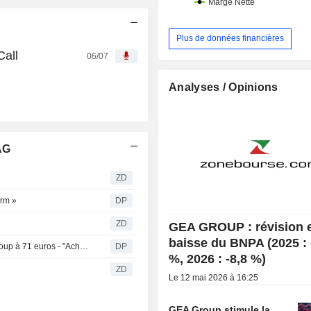
Plus de données financières
Call
06/07
Analyses / Opinions
AG
ZD
orm »
DP
ZD
GEA GROUP : révision 
baisse du BNPA (2025 : 
Deutsche Bank relève son objectif de cours pour Gea Group à 71 euros - "Acheter"
DP
%, 2026 : -8,8 %)
ZD
Le 12 mai 2026 à 16:25
GEA Group stimule la