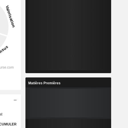
Matières Premières
s
at
CUMULER