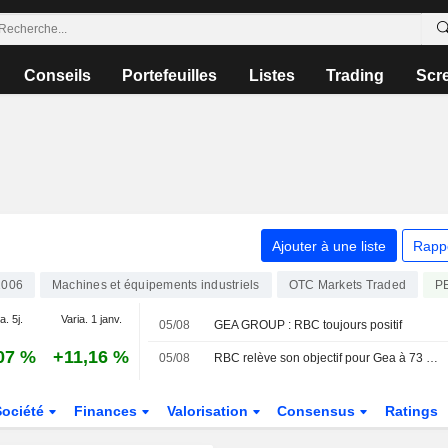
Conseils
Portefeuilles
Listes
Trading
Scr
Ajouter à une liste
Rapp
2006
Machines et équipements industriels
P
OTC Markets Traded
a. 5j.
Varia. 1 janv.
05/08
GEA GROUP : RBC toujours positif
07 %
+11,16 %
05/08
RBC relève son objectif pour Gea à 73 euros - " Outperform »
Société
Finances
Valorisation
Consensus
Ratings