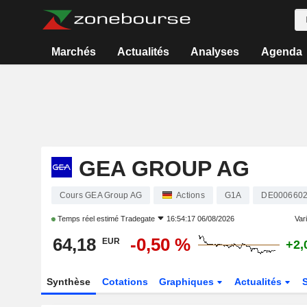
Marchés
Actualités
Analyses
Agenda
GEA GROUP AG
Cours GEA Group AG
Actions
G1A
DE000660
Temps réel estimé
Tradegate
16:54:17 06/08/2026
Vari
64,18
-0,50 %
EUR
+2,
Synthèse
Cotations
Graphiques
Actualités