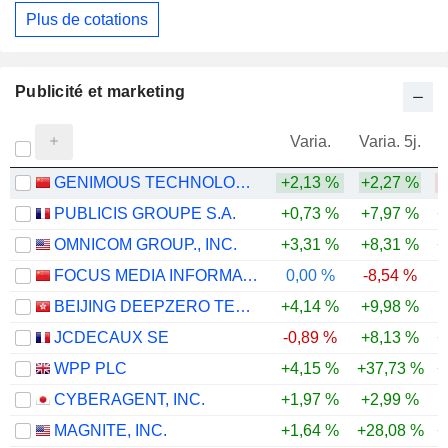
Plus de cotations
Publicité et marketing
Varia.
Varia. 5j.
GENIMOUS TECHNOLOGY CO., LTD.
+2,13 %
+2,27 %
-
PUBLICIS GROUPE S.A.
+0,73 %
+7,97 %
+
OMNICOM GROUP., INC.
+3,31 %
+8,31 %
+
FOCUS MEDIA INFORMATION TECHNOLOGY CO., LTD.
0,00 %
-8,54 %
-
BEIJING DEEPZERO TECHNOLOGY CO., LTD.
+4,14 %
+9,98 %
JCDECAUX SE
-0,89 %
+8,13 %
+
WPP PLC
+4,15 %
+37,73 %
+
CYBERAGENT, INC.
+1,97 %
+2,99 %
MAGNITE, INC.
+1,64 %
+28,08 %
+