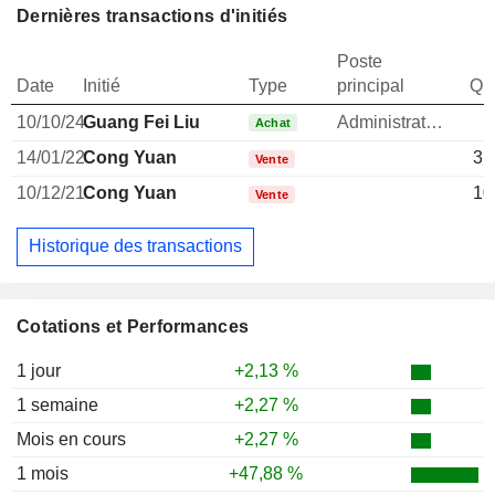
Dernières transactions d'initiés
Poste
Date
Initié
Type
principal
Qua
10/10/24
Guang Fei Liu
Administrateur
Achat
14/01/22
Cong Yuan
31
Vente
10/12/21
Cong Yuan
10
Vente
Historique des transactions
Cotations et Performances
1 jour
+2,13 %
1 semaine
+2,27 %
Mois en cours
+2,27 %
1 mois
+47,88 %