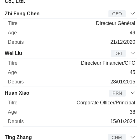
Co., Ltd.
Dirigeant
Titre
Age
Depuis
Zhi Feng Chen
CEO
Directeur Général
49
21/12/2020
Wei Liu
DFI
Directeur Financier/CFO
45
28/01/2015
Huan Xiao
PRN
Corporate Officer/Principal
38
15/01/2024
Administrateur
Titre
Age
Depuis
Ting Zhang
CHM