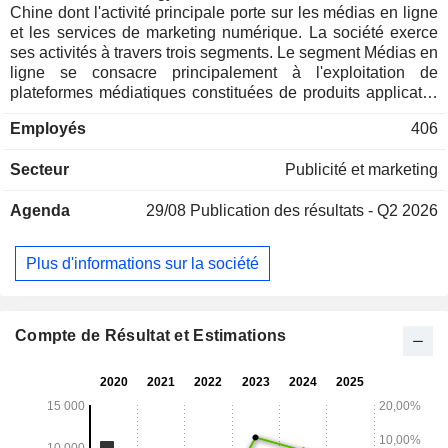
Chine dont l'activité principale porte sur les médias en ligne
et les services de marketing numérique. La société exerce
ses activités à travers trois segments. Le segment Médias en
ligne se consacre principalement à l'exploitation de
plateformes médiatiques constituées de produits applicatifs
développés en interne et à la fourniture de services
Employés
406
d'optimisation publicitaire s'appuyant sur son expérience en
matière d'exploitation médiatique et sur des technologies
Secteur
Publicité et marketing
d'analyse de mégadonnées, afin d'aider ses partenaires à
améliorer les performances publicitaires et à assurer la
Agenda
29/08
Publication des résultats - Q2 2026
monétisation commerciale. Le segment Marketing
numérique se consacre principalement au marketing intégré,
au marketing à la performance et aux services de publicité
Plus d'informations sur la société
dans les flux d'informations. Le segment « Autres activités »
est principalement dédié aux services liés à la finance en
ligne et à la vente de produits de base. La société opère
principalement sur les marchés nationaux et internationaux.
Compte de Résultat et Estimations