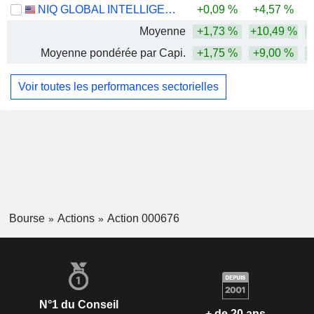
NIQ GLOBAL INTELLIGENCE PLC
+0,09 %
+4,57 %
-
Moyenne
+1,73 %
+10,49 %
Moyenne pondérée par Capi.
+1,75 %
+9,00 %
+
Voir toutes les performances sectorielles
Bourse
Actions
Action 000676
N°1 du Conseil
+ de 20 ans