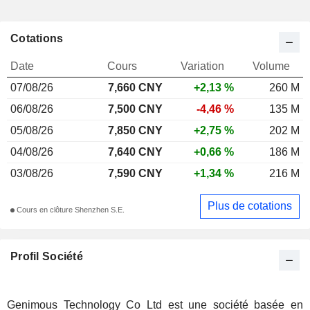
Cotations
Date
Cours
Variation
Volume
07/08/26
7,660 CNY
+2,13 %
260 M
06/08/26
7,500 CNY
-4,46 %
135 M
05/08/26
7,850 CNY
+2,75 %
202 M
04/08/26
7,640 CNY
+0,66 %
186 M
03/08/26
7,590 CNY
+1,34 %
216 M
Plus de cotations
Cours en clôture Shenzhen S.E.
Profil Société
Genimous Technology Co Ltd est une société basée en