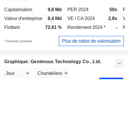
Capitalisation
9,6 Md
PER 2024
50x
P
Valeur d'entreprise
8,4 Md
VE / CA 2024
2,8x
VE
Flottant
72,61 %
Rendement 2024 *
-
Re
Plus de ratios de valorisation
* Données estimées
Graphique: Genimous Technology Co., Ltd.