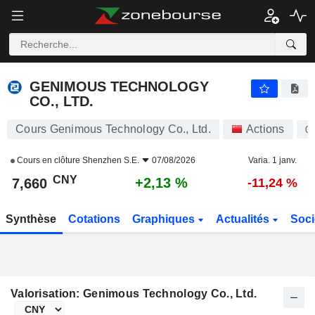
GENIMOUS TECHNOLOGY CO., LTD.
7,660
¥
+2,13 %
GENIMOUS TECHNOLOGY
CO., LTD.
Cours Genimous Technology Co., Ltd.
Actions
0
Cours en clôture
Shenzhen S.E.
07/08/2026
Varia. 1 janv.
CNY
+2,13 %
7,660
-11,24 %
Synthèse
Cotations
Graphiques
Actualités
Soci
Valorisation: Genimous Technology Co., Ltd.