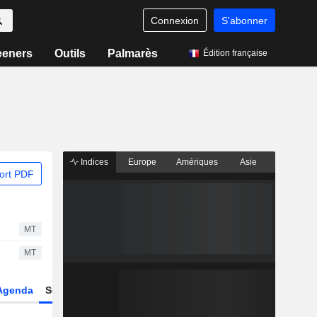
Connexion
S'abonner
eeners
Outils
Palmarès
Édition française
Indices
Europe
Amériques
Asie
ort PDF
MT
MT
Agenda
Secteur
Dérivés
Fonds et ETFs