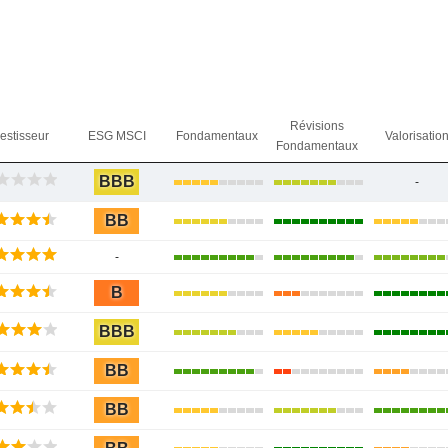
Révisions
vestisseur
ESG MSCI
Fondamentaux
Valorisatio
Fondamentaux
BBB
-
BB
-
B
BBB
BB
BB