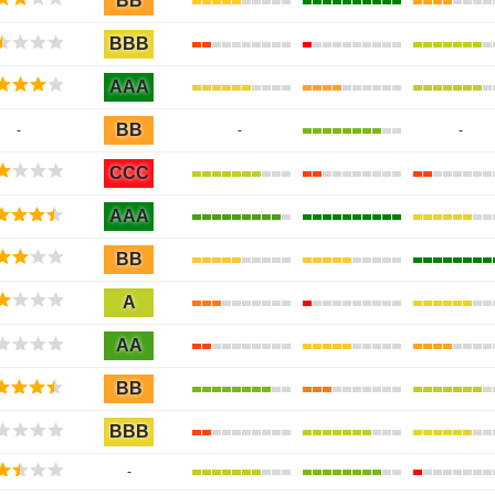
BB
BBB
AAA
BB
-
-
-
CCC
AAA
BB
A
AA
BB
BBB
-