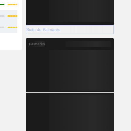
Suite du Palmarès
Palmarès