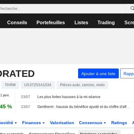
Conseils
Portefeuilles
Listes
Trading
Scr
ORATED
Ajouter à une liste
Rapp
THRM
US37253A1034
Pièces auto, camion, moto
 1 janv.
23/07
Les plus fortes hausses à la mi-séance
,45 %
23/07
Gentherm : hausse du bénéfice ajusté et du chiffre d'affaires au deuxième trimestre ; relèvement des prévisions pour 2026
Société
Finances
Valorisation
Consensus
Ratings