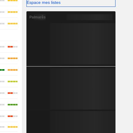
Espace mes listes
Palmarès
-
-