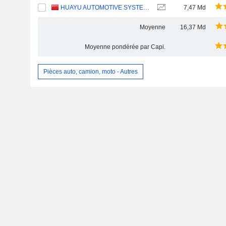
HUAYU AUTOMOTIVE SYSTEMS COMPANY LIMITED
7,47 Md
Moyenne
16,37 Md
Moyenne pondérée par Capi.
Pièces auto, camion, moto - Autres