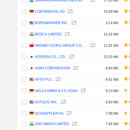
SAMVARDHANA MOTHERSON INTERNATIONAL LIMITED
17,03 Md
CONTINENTAL AG
15,69 Md
BORGWARNER INC.
13,4 Md
BOSCH LIMITED
13,16 Md
NINGBO TUOPU GROUP CO.,LTD.
12,81 Md
NITERRA CO., LTD.
12,03 Md
AISIN CORPORATION
9,93 Md
APTIV PLC
9,61 Md
HELLA GMBH & CO. KGAA
9,13 Md
AUTOLIV, INC.
8,83 Md
SCHAEFFLER AG
7,88 Md
UNO MINDA LIMITED
7,66 Md