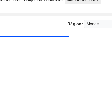
des sectoriels
Comparaisons Financières
Notations sectorielles
Région: