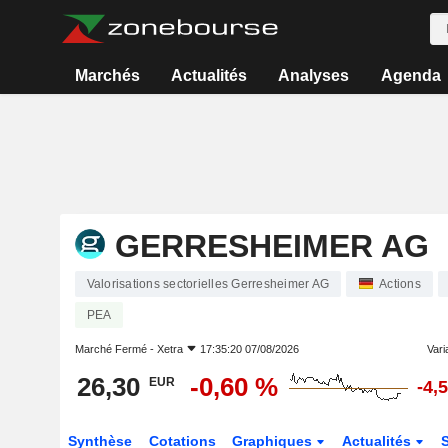
Marchés
Actualités
Analyses
Agenda
GERRESHEIMER AG
Valorisations sectorielles Gerresheimer AG
Actions
PEA
Marché Fermé -
Xetra
17:35:20 07/08/2026
Varia
26,30
-0,60 %
EUR
-4,
Synthèse
Cotations
Graphiques
Actualités