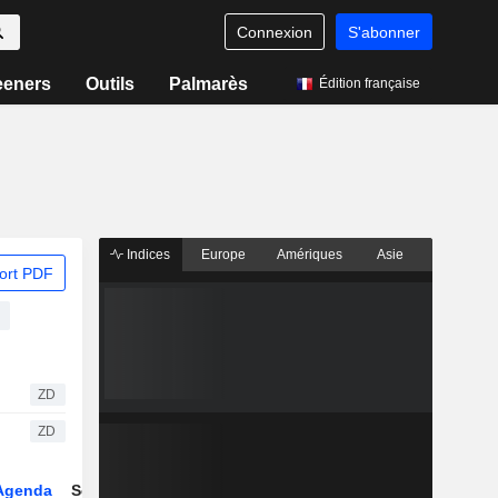
Connexion
S'abonner
eeners
Outils
Palmarès
Édition française
Indices
Europe
Amériques
Asie
ort PDF
ZD
ZD
Agenda
Secteur
Dérivés
Fonds et ETFs