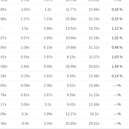
1.25x
1.75x
5.97x
18.74x
25.03x
-.--%
.95x
-1.02x
1.3x
11.77x
12.66x
0,16 %
.96x
1.57x
7.23x
25.96x
32.23x
0,25 %
-
1.5x
3.88x
13.52x
16.25x
1,12 %
.07x
0.57x
2.85x
10.68x
15.16x
1,52 %
.93x
1.09x
6.18x
19.88x
31.31x
0,48 %
.42x
0.54x
2.97x
9.15x
11.07x
1,03 %
0.56x
2.84x
9.46x
26.96x
33.02x
1,44 %
.18x
-0.25x
1.82x
9.55x
13.38x
0,14 %
.05x
-0.58x
2.36x
9.52x
10.46x
-.--%
.78x
0.92x
2.67x
9.59x
11.25x
-.--%
.17x
3.06x
3.2x
9.42x
12.48x
-.--%
.09x
0.3x
2.99x
12.27x
16.2x
-.--%
.36x
-0.6x
3.34x
20.95x
29.91x
-.--%