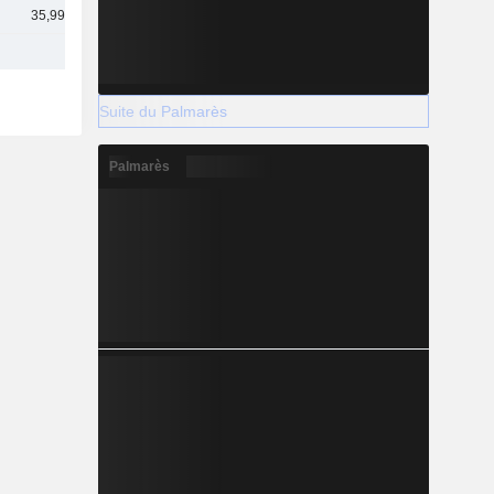
35,99 Md
Suite du Palmarès
Palmarès