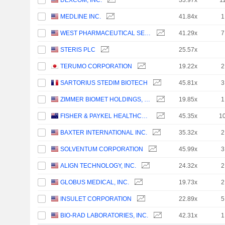
DEXCOM, INC.
33.97x
1
MEDLINE INC.
41.84x
1
WEST PHARMACEUTICAL SERVICES, INC.
41.29x
7
STERIS PLC
25.57x
TERUMO CORPORATION
19.22x
2
SARTORIUS STEDIM BIOTECH
45.81x
3
ZIMMER BIOMET HOLDINGS, INC.
19.85x
1
FISHER & PAYKEL HEALTHCARE CORPORATION LIMITED
45.35x
1
BAXTER INTERNATIONAL INC.
35.32x
2
SOLVENTUM CORPORATION
45.99x
3
ALIGN TECHNOLOGY, INC.
24.32x
2
GLOBUS MEDICAL, INC.
19.73x
2
INSULET CORPORATION
22.89x
5
BIO-RAD LABORATORIES, INC.
42.31x
1