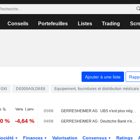
Conseils
Portefeuilles
Listes
Trading
Scr
Ajouter à une liste
Rapp
GXI
DE000A0LD6E6
Equipement, fournitures et distribution médicale
. 5j.
Varia. 1 janv.
05/08
GERRESHEIMER AG : UBS n'est plus négatif sur le dossier
50 %
-4,64 %
04/08
GERRESHEIMER AG : Deutsche Bank n'est pas inspiré par le dossier
Société
Finances
Valorisation
Consensus
Ratings