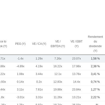
Rendement
ice to
VE /
VE / EBIT
du
PEG (Y)
VE / CA (Y)
ok (Y)
EBITDA (Y)
(Y)
dividende
(Y)
.71x
-1.4x
1.29x
7.26x
23.07x
1,58 %
.88x
-4.89x
4.19x
16.22x
17.98x
2,38 %
.22x
1.08x
3.44x
12.1x
13.76x
3,41 %
6.93x
0.14x
0.2x
12.83x
14.4x
0,74 %
.44x
3.11x
7.81x
19.88x
23.84x
1,27 %
1.8x
-3.01x
3.31x
11.26x
13.21x
2,22 %