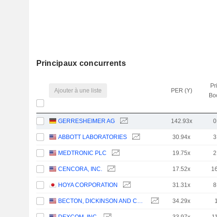
Principaux concurrents
Pr
Ajouter à une liste
PER (Y)
Bo
GERRESHEIMER AG
142.93x
0
ABBOTT LABORATORIES
30.94x
3
MEDTRONIC PLC
19.75x
2
CENCORA, INC.
17.52x
1
HOYA CORPORATION
31.31x
8
BECTON, DICKINSON AND COMPANY
34.29x