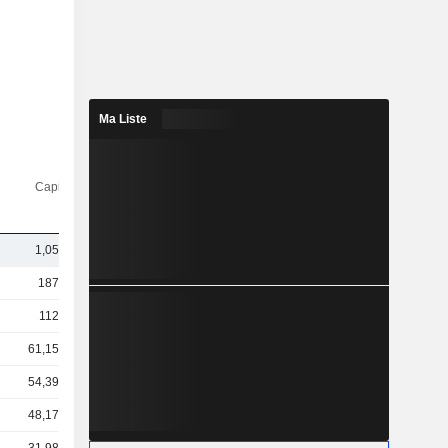
Ma Liste
Capi.($)
1,05 Md
187 Md
112 Md
61,15 Md
54,39 Md
48,17 Md