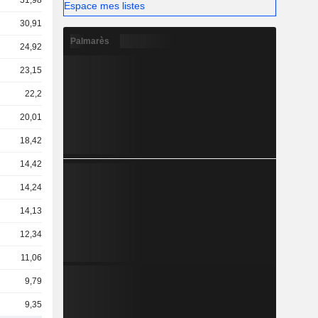
31,98 Md
Espace mes listes
30,91 Md
Palmarès
24,92 Md
23,15 Md
22,2 Md
20,01 Md
18,42 Md
14,42 Md
14,24 Md
14,13 Md
12,34 Md
11,06 Md
9,79 Md
9,35 Md