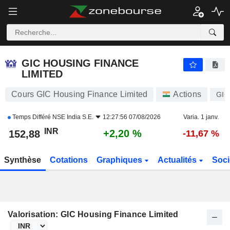
GIC HOUSING FINANCE LIMITED
152,88
₹
+2,20 %
GIC HOUSING FINANCE
LIMITED
Cours GIC Housing Finance Limited
Actions
GIC
Temps Différé
NSE India S.E.
12:27:56 07/08/2026
Varia. 1 janv.
INR
+2,20 %
152,88
-11,67 %
Synthèse
Cotations
Graphiques
Actualités
Soci
Valorisation: GIC Housing Finance Limited