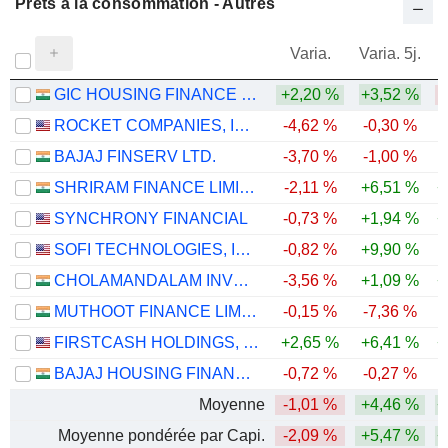
Prêts à la consommation - Autres
Varia.
Varia. 5j.
GIC HOUSING FINANCE LIMITED
+2,20 %
+3,52 %
-
ROCKET COMPANIES, INC.
-4,62 %
-0,30 %
-
BAJAJ FINSERV LTD.
-3,70 %
-1,00 %
SHRIRAM FINANCE LIMITED
-2,11 %
+6,51 %
+
SYNCHRONY FINANCIAL
-0,73 %
+1,94 %
+
SOFI TECHNOLOGIES, INC.
-0,82 %
+9,90 %
-
CHOLAMANDALAM INVESTMENT AND FINANCE COMPANY LIMITED
-3,56 %
+1,09 %
+
MUTHOOT FINANCE LIMITED
-0,15 %
-7,36 %
FIRSTCASH HOLDINGS, INC.
+2,65 %
+6,41 %
+
BAJAJ HOUSING FINANCE LIMITED
-0,72 %
-0,27 %
-
Moyenne
-1,01 %
+4,46 %
+
Moyenne pondérée par Capi.
-2,09 %
+5,47 %
+