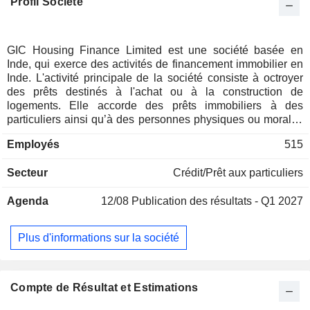
Profil Société
GIC Housing Finance Limited est une société basée en
Inde, qui exerce des activités de financement immobilier en
Inde. L'activité principale de la société consiste à octroyer
des prêts destinés à l'achat ou à la construction de
logements. Elle accorde des prêts immobiliers à des
particuliers ainsi qu’à des personnes physiques ou morales
engagées dans la construction de maisons ou
Employés
515
d’appartements à usage résidentiel. Elle propose des
financements à long terme, selon les modalités et conditions
Secteur
Crédit/Prêt aux particuliers
qu’elle juge appropriées, à des particuliers, des
coopératives, des associations de personnes, des sociétés
Agenda
12/08
Publication des résultats - Q1 2027
ou des entreprises, ou à toute autre personne ou entité, pour
l’achat de terrains, de maisons, d’appartements et/ou la
construction, la réparation, la rénovation et/ou l’amélioration
Plus d'informations sur la société
de maisons ou d’appartements à usage résidentiel. Ses
produits comprennent les prêts immobiliers individuels, les
prêts composites, les prêts à la construction, les prêts
immobiliers abordables, les prêts pour la réparation et la
Compte de Résultat et Estimations
rénovation, les prêts pour l’agrandissement de logements et