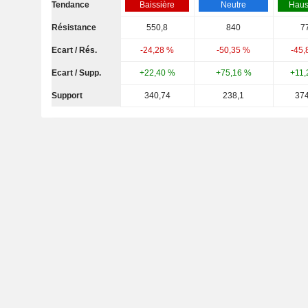
Tendance
Baissière
Neutre
Haus
Résistance
550,8
840
7
Ecart / Rés.
-24,28 %
-50,35 %
-45,
Ecart / Supp.
+22,40 %
+75,16 %
+11,
Support
340,74
238,1
374