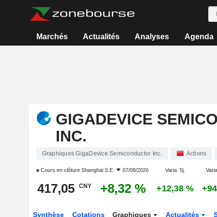
Marchés
Actualités
Analyses
Agenda
GIGADEVICE SEMIC
INC.
Graphiques GigaDevice Semiconductor Inc.
Actions
Cours en clôture
Shanghai S.E.
07/08/2026
Varia. 5j.
Varia
417,05
+8,32 %
CNY
+12,38 %
+94
Synthèse
Cotations
Graphiques
Actualités