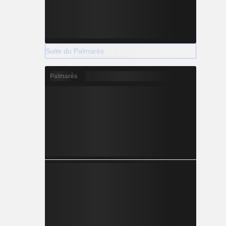
Suite du Palmarès
Palmarès