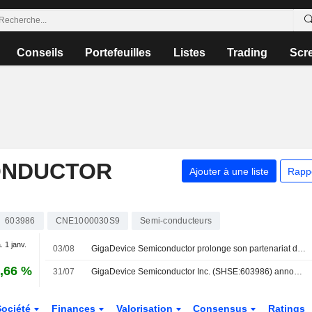
Conseils
Portefeuilles
Listes
Trading
Scr
ONDUCTOR
Ajouter à une liste
Rapp
603986
CNE1000030S9
Semi-conducteurs
. 1 janv.
03/08
GigaDevice Semiconductor prolonge son partenariat d'investissement jusqu'en 2027 ; le titre chute de 8 %
,66 %
31/07
GigaDevice Semiconductor Inc. (SHSE:603986) annonce un programme de rachat d'actions pour un montant de 2 000 millions CNY.
Société
Finances
Valorisation
Consensus
Ratings