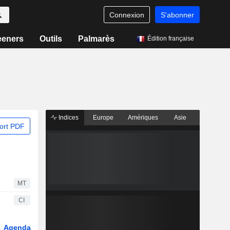
Connexion
S'abonner
eeners
Outils
Palmarès
Édition française
Indices
Europe
Amériques
Asie
ort PDF
MT
CI
Agenda
Secteur
Fonds et ETFs