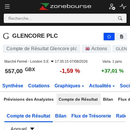
GLENCORE PLC
557,00
p
-1,59 %
GLENCORE PLC
Compte de Résultat Glencore plc
Actions
GLEN
Marché Fermé -
London S.E.
17:35:15 07/08/2026
Varia. 1 janv.
GBX
-1,59 %
557,00
+37,01 %
Synthèse
Cotations
Graphiques
Actualités
Soci
Prévisions des Analystes
Compte de Résultat
Bilan
Flux d
Compte de Résultat
Bilan
Flux de Trésorerie
Ratios
Annuel