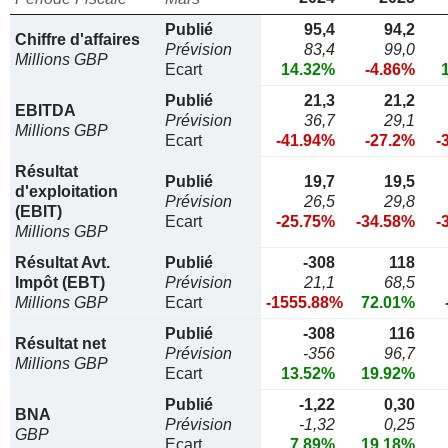
Publié
95,4
94,2
Chiffre d'affaires
Prévision
83,4
99,0
Millions GBP
Ecart
14.32%
-4.86%
Publié
21,3
21,2
EBITDA
Prévision
36,7
29,1
Millions GBP
Ecart
-41.94%
-27.2%
-
Résultat
Publié
19,7
19,5
d'exploitation
Prévision
26,5
29,8
(EBIT)
Ecart
-25.75%
-34.58%
-
Millions GBP
Résultat Avt.
Publié
-308
118
Impôt (EBT)
Prévision
21,1
68,5
Millions GBP
Ecart
-1555.88%
72.01%
Publié
-308
116
Résultat net
Prévision
-356
96,7
Millions GBP
Ecart
13.52%
19.92%
Publié
-1,22
0,30
BNA
Prévision
-1,32
0,25
GBP
Ecart
7.89%
19.18%