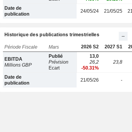
Date de
24/05/24
21/05/25
2
publication
Historique des publications trimestrielles
2026 S2
2027 S1
2
Période Fiscale
Mars
Publié
13,0
EBITDA
Prévision
26,2
23,8
Millions GBP
Ecart
-50.31%
Date de
21/05/26
-
publication