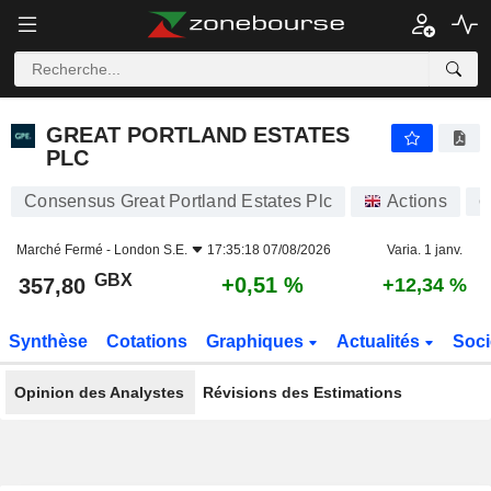
GREAT PORTLAND ESTATES PLC
357,80
p
+0,51 %
GREAT PORTLAND ESTATES
PLC
Consensus Great Portland Estates Plc
Actions
G
Marché Fermé -
London S.E.
17:35:18 07/08/2026
Varia. 1 janv.
GBX
+0,51 %
357,80
+12,34 %
Synthèse
Cotations
Graphiques
Actualités
Soci
Opinion des Analystes
Révisions des Estimations