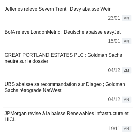
Jefferies relève Severn Trent ; Davy abaisse Weir
23/01
AN
BofA relève LondonMetric ; Deutsche abaisse easyJet
15/01
AN
GREAT PORTLAND ESTATES PLC : Goldman Sachs
neutre sur le dossier
04/12
ZM
UBS abaisse sa recommandation sur Diageo ; Goldman
Sachs rétrograde NatWest
04/12
AN
JPMorgan révise à la baisse Renewables Infrastructure et
HICL
19/11
AN