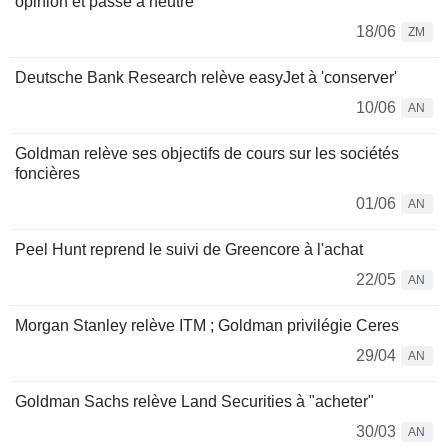
opinion et passe à neutre
18/06
ZM
Deutsche Bank Research relève easyJet à 'conserver'
10/06
AN
Goldman relève ses objectifs de cours sur les sociétés
foncières
01/06
AN
Peel Hunt reprend le suivi de Greencore à l'achat
22/05
AN
Morgan Stanley relève ITM ; Goldman privilégie Ceres
29/04
AN
Goldman Sachs relève Land Securities à "acheter"
30/03
AN