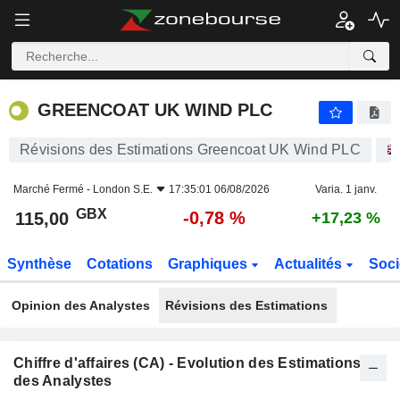
GREENCOAT UK WIND PLC
115,00
p
-0,78 %
GREENCOAT UK WIND PLC
Révisions des Estimations Greencoat UK Wind PLC
Marché Fermé -
London S.E.
17:35:01 06/08/2026
Varia. 1 janv.
GBX
-0,78 %
115,00
+17,23 %
Synthèse
Cotations
Graphiques
Actualités
Soci
Opinion des Analystes
Révisions des Estimations
Chiffre d'affaires (CA) - Evolution des Estimations
des Analystes