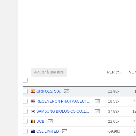
Ajouter à une liste
PER (Y)
VE /
GRIFOLS, S.A.
12.96x
REGENERON PHARMACEUTICALS, INC.
18.53x
4
SAMSUNG BIOLOGICS CO.,LTD.
37.89x
1
UCB
22.65x
4
CSL LIMITED
-59.98x
3