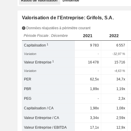
Ratios de Valorisation
Dividende
Valorisation de l'Entreprise: Grifols, S.A.
Données réajustées à périmètre courant
2021
2022
Période Fiscale : Décembre
1
Capitalisation
9 783
6 557
Variation
-
-32,97 %
1
Valeur Entreprise
16 478
15 716
Variation
-
-4,63 %
PER
62,5x
34,7x
PBR
1,89x
1,19x
PEG
-
2,3x
Capitalisation / CA
1,98x
1,08x
Valeur Entreprise / CA
3,34x
2,59x
Valeur Entreprise / EBITDA
17,1x
12,9x