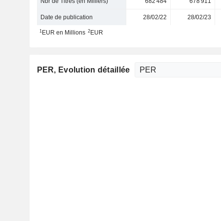
Nbr de Titres (en Milliers)
682 484
678 911
Date de publication
28/02/22
28/02/23
1
2
EUR en Millions
EUR
PER
, Evolution détaillée