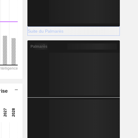
Suite du Palmarès
Palmarès
rise