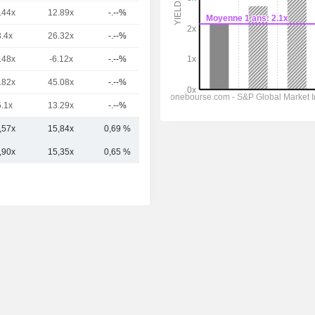
.44x
12.89x
-.--%
30,72 Md
3.4x
26.32x
-.--%
24,44 Md
.48x
-6.12x
-.--%
23,62 Md
.82x
45.08x
-.--%
21,05 Md
5.1x
13.29x
-.--%
16,61 Md
,57x
15,84x
0,69 %
34,68 Md
,90x
15,35x
0,65 %