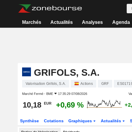
Marchés
Actualités
Analyses
Agenda
GRIFOLS, S.A.
Valorisation Grifols, S.A.
Actions
GRF
ES0171
Marché Fermé -
BME
17:35:29 07/08/2026
Var
10,18
+0,69 %
EUR
+2
Synthèse
Cotations
Graphiques
Actualités