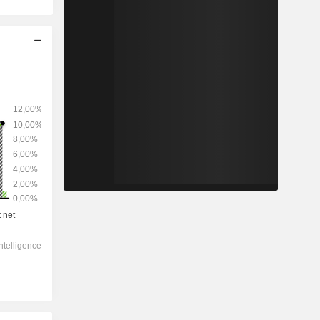
2028
-
-
13 730
-3,3 %
7,09x
0,81x
0,2x
0,71x
1,6x
5,92x