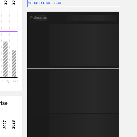
-
Espace mes listes
-
Palmarès
rise