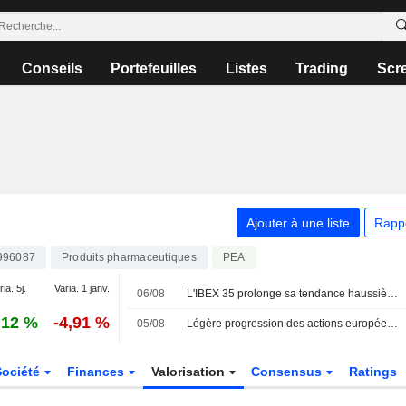
Conseils
Portefeuilles
Listes
Trading
Scr
Ajouter à une liste
Rapp
996087
Produits pharmaceutiques
PEA
ia. 5j.
Varia. 1 janv.
06/08
L'IBEX 35 prolonge sa tendance haussière dans l'espoir d'un accord entre les États-Unis et l'Iran
,12 %
-4,91 %
05/08
Légère progression des actions européennes cotées aux États-Unis sous forme d'ADR lors de la séance de mercredi
Société
Finances
Valorisation
Consensus
Ratings