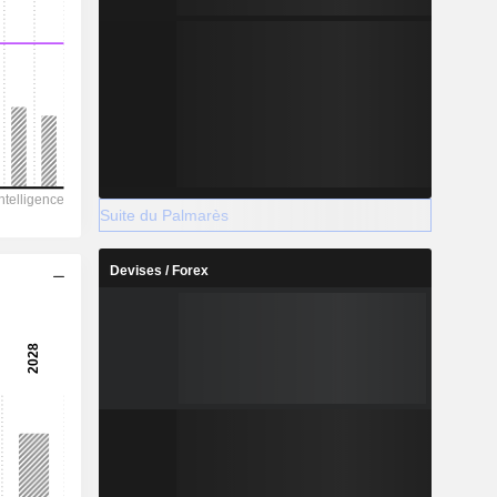
Suite du Palmarès
Devises / Forex