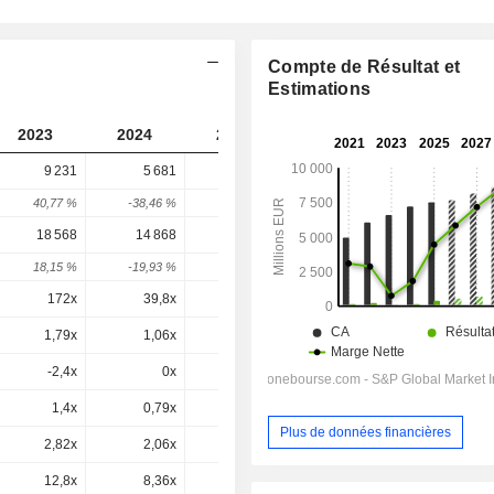
Compte de Résultat et
Estimations
2023
2024
2025
2026
2027
9 231
5 681
6 538
6 095
-
40,77 %
-38,46 %
15,08 %
-6,78 %
-
18 568
14 868
15 356
14 540
14 199
18,15 %
-19,93 %
3,28 %
-5,31 %
-2,35 %
172x
39,8x
18,1x
13x
9,91x
1,79x
1,06x
0,96x
1,2x
1,08x
-2,4x
0x
0x
0,4x
0,3x
1,4x
0,79x
0,87x
0,8x
0,75x
Plus de données financières
2,82x
2,06x
2,04x
1,9x
1,75x
12,8x
8,36x
8,41x
7,64x
6,71x