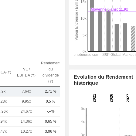
Rendement
VE /
du
 CA (Y)
Capi.($)
EBITDA (Y)
dividende
Evolution du Rendement
(Y)
historique
1.9x
7.64x
2,71 %
7,05 Md
.23x
9.95x
0,5 %
78,32 Md
2.96x
24.67x
-.--%
51,1 Md
.94x
14.36x
0,65 %
49,18 Md
.47x
10.27x
3,06 %
44,71 Md