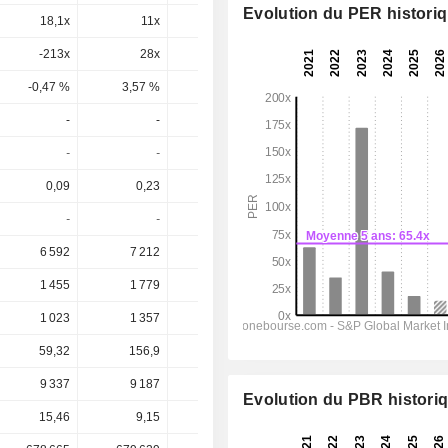
Evolution du PER histori
18,1x
11x
11x
10,2x
8,79x
-213x
28x
32,8x
27,8x
17,1x
-0,47 %
3,57 %
3,05 %
3,6 %
5,85 %
-
-
-
0,2753
0,301
-
-
-
2,71 %
2,96 %
0,09
0,23
0,59
0,7854
1,026
-
-
-
35,1 %
29,3 %
6 592
7 212
7 524
7 651
8 135
1 455
1 779
1 825
1 902
2 117
1 023
1 357
1 391
1 428
1 616
59,32
156,9
401,9
535,6
699,3
9 337
9 187
8 818
8 445
8 104
Evolution du PBR histori
15,46
9,15
10,70
10,18
10,18