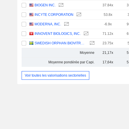
BIOGEN INC.
37.84x
3
INCYTE CORPORATION
53.8x
MODERNA, INC.
-6.9x
9
INNOVENT BIOLOGICS, INC.
71.12x
6
SWEDISH ORPHAN BIOVITRUM AB
23.75x
Moyenne
21,17x
5
Moyenne pondérée par Capi.
17,64x
5
Voir toutes les valorisations sectorielles