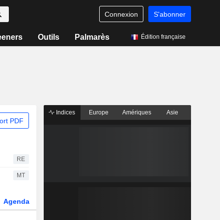
Connexion
S'abonner
eeners
Outils
Palmarès
Édition française
Indices
Europe
Amériques
Asie
ort PDF
RE
MT
Agenda
Secteur
Dérivés
Fonds et ETFs