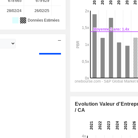
678 665
679 629
680 509
680 581
-
28/02/24
26/02/25
26/02/26
-
-
Données Estimées
Evolution Valeur d'Entrep
/ CA