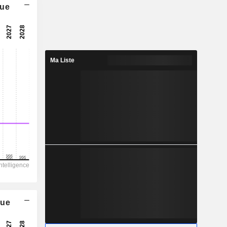
que
7,64x
14,1x
7,1 %
Ma Liste
0,4302
4,23 %
1,435
30 %
8 595
2 318
1 797
864,1
7 635
que
10,18