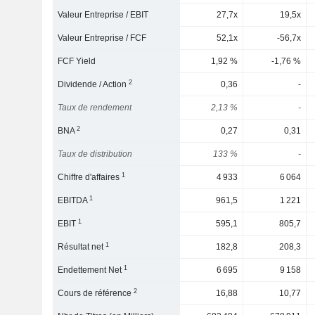
Valeur Entreprise / EBIT
27,7x
19,5x
Valeur Entreprise / FCF
52,1x
-56,7x
FCF Yield
1,92 %
-1,76 %
2
Dividende / Action
0,36
-
Taux de rendement
2,13 %
-
2
BNA
0,27
0,31
Taux de distribution
133 %
-
1
Chiffre d'affaires
4 933
6 064
1
EBITDA
961,5
1 221
1
EBIT
595,1
805,7
1
Résultat net
182,8
208,3
1
Endettement Net
6 695
9 158
2
Cours de référence
16,88
10,77