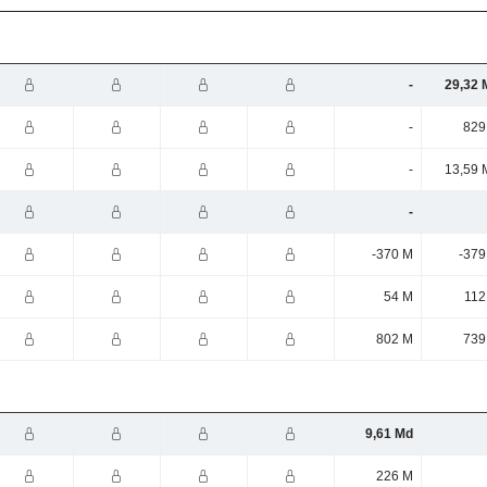
-
29,32 
-
829
-
13,59 
-
-370 M
-379
54 M
112
802 M
739
9,61 Md
226 M