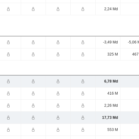
2,24 Md
-3,49 Md
-5,06 
325 M
467
6,78 Md
416 M
2,26 Md
17,73 Md
553 M