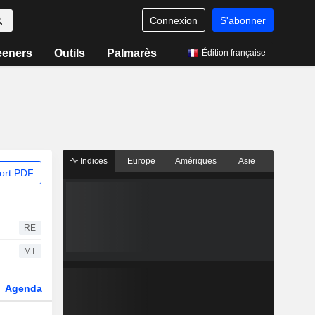
Connexion
S'abonner
eeners
Outils
Palmarès
Édition française
Indices
Europe
Amériques
Asie
ort PDF
RE
MT
Agenda
Secteur
Dérivés
Fonds et ETFs