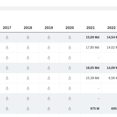
2017
2018
2019
2020
2021
2022
15,09 Md
14,54 
17,85 Md
14,02 
-
18,05 Md
14,09 
15,39 Md
6,56 
-
-
975 M
695