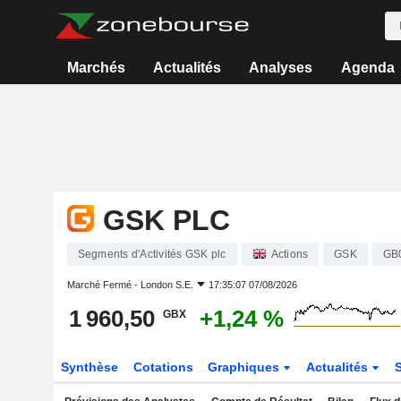
Marchés
Actualités
Analyses
Agenda
GSK PLC
Segments d'Activités GSK plc
Actions
GSK
GB
Marché Fermé -
London S.E.
17:35:07 07/08/2026
1 960,50
+1,24 %
GBX
Synthèse
Cotations
Graphiques
Actualités