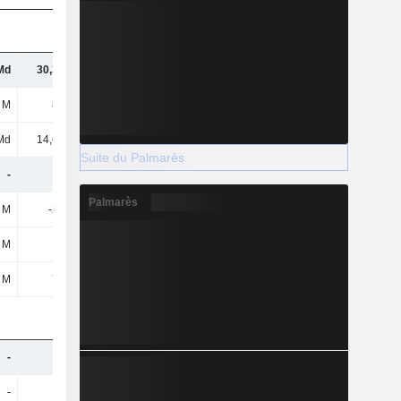
Md
30,33 Md
31,38 Md
32,67 Md
 M
893 M
906 M
874 M
Md
14,66 Md
15,34 Md
16,26 Md
Suite du Palmarès
-
-
-
-
Palmarès
 M
-263 M
-342 M
-226 M
 M
110 M
74 M
79 M
 M
719 M
1 Md
808 M
-
-
-
-
-
-
-
-