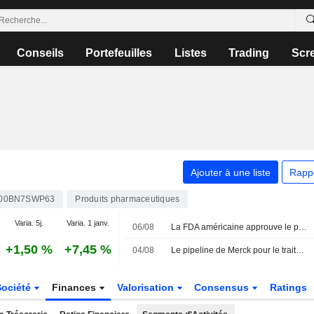
Conseils
Portefeuilles
Listes
Trading
Scr
Ajouter à une liste
Rapp
00BN7SWP63
Produits pharmaceutiques
Varia. 5j.
Varia. 1 janv.
06/08
La FDA américaine approuve le premier vaccin contre la grippe à ARNm de Moderna
+1,50 %
+7,45 %
04/08
Le pipeline de Merck pour le traitement hebdomadaire du VIH jugé " intéressant » par UBS
Société
Finances
Valorisation
Consensus
Ratings