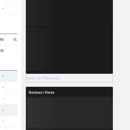
-
-
-
-
Md
-5,61 Md
-5,84 Md
-6,25 Md
 M
572 M
569 M
553 M
-
-
-
-
Suite du Palmarès
-
-
-
-
Devises / Forex
-
-
-
-
-
-
-
-
-
-
-
-