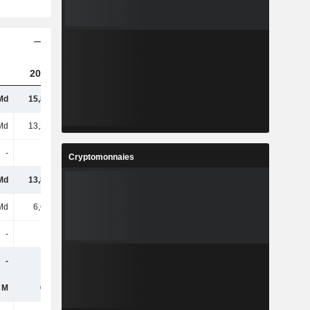
2023
2024
2025
Md
15,82 Md
16,38 Md
16,86 Md
Md
13,28 Md
13,98 Md
14,52 Md
-
-
-
-
Cryptomonnaies
Md
13,82 Md
14,28 Md
8,28 Md
Md
6,61 Md
5,59 Md
5,53 Md
-
-
-
-
-
-
-
6,85 Md
 M
693 M
708 M
683 M