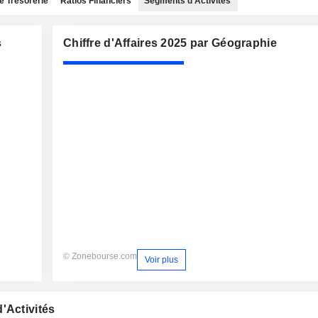
e Trésorerie
Ratios Financiers
Segments d'Activités
s
Chiffre d'Affaires 2025 par Géographie
© Zonebourse.com
Voir plus
'Activités