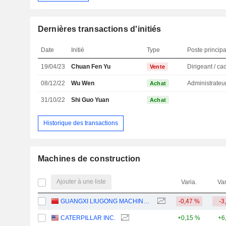
Dernières transactions d'initiés
Date
Initié
Type
Poste principa
19/04/23
Chuan Fen Yu
Vente
08/12/22
Wu Wen
Administrateu
Achat
31/10/22
Shi Guo Yuan
Achat
Historique des transactions
Machines de construction
Ajouter à une liste
Varia.
Var
GUANGXI LIUGONG MACHINERY CO., LTD.
-0,47 %
-3
CATERPILLAR INC.
+0,15 %
+6