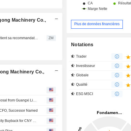
gong Machinery Co.,
Plus de données financières
GUANGXI LIUGONG MACHINERY CO., LTD. : UBS maintient sa recommandation à l'achat
ZM
Notations
Trader
Investisseur
gong Machinery Co.,
Globale
Qualité
ESG MSCI
Guangxi Liugong Machinery Receives Shareholder Proposal from Guangxi Liugong Group
s CFO, Successor Named
Guangxi Liugong Machinery Co., Ltd. announces an Equity Buyback for CNY 400 million worth of its shares.
ack Plan.