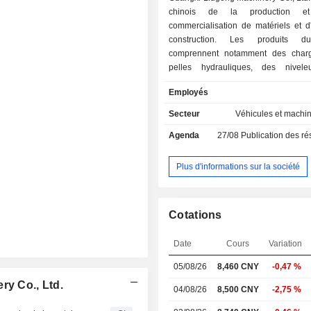
chinois de la production 
commercialisation de matériels et d
construction. Les produits d
comprennent notamment des charg
pelles hydrauliques, des nivele
chariots élévateurs à fourches,
Employés
mobiles, des compacteurs monocylind
raboteuses.
Secteur
Véhicules et machi
Agenda
27/08
Publication des résultat
Plus d'informations sur la société
Cotations
Date
Cours
Variation
05/08/26
8,460 CNY
-0,47 %
ry Co., Ltd.
04/08/26
8,500 CNY
-2,75 %