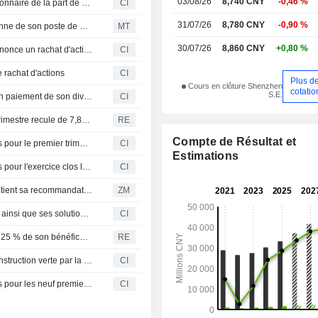
03/08/26
8,740 CNY
-0,46 %
Guangxi Liugong Machinery reçoit une proposition d'actionnaire de la part de Guangxi Liugong Group
CI
31/07/26
8,780 CNY
-0,90 %
Guangxi Liugong Machinery : le vice-président démissionne de son poste de directeur financier, un successeur nommé
MT
30/07/26
8,860 CNY
+0,80 %
Guangxi Liugong Machinery Co., Ltd. (SZSE:000528) annonce un rachat d'actions pour un montant de 400 millions de CNY.
CI
 rachat d'actions
CI
Plus d
Cours en clôture Shenzhen
cotatio
S.E.
Guangxi Liugong Machinery Co., Ltd. annonce la mise en paiement de son dividende final 2025 sur actions A pour le 4 juin 2026
CI
Guangxi Liugong Machinery : le résultat net du premier trimestre recule de 7,8% sur un an
RE
Compte de Résultat et
Guangxi Liugong Machinery Co., Ltd. publie ses résultats pour le premier trimestre clos le 31 mars 2026
CI
Estimations
Guangxi Liugong Machinery Co., Ltd. publie ses résultats pour l'exercice clos le 31 décembre 2025
CI
GUANGXI LIUGONG MACHINERY CO., LTD. : UBS maintient sa recommandation à l'achat
ZM
LiuGong présente ses équipements électriques et diesel ainsi que ses solutions intégrées au Conexpo-Con/Agg 2026
CI
Guangxi Liugong Machinery prévoit une hausse de 15 à 25 % de son bénéfice net en 2025
RE
LiuGong lance la marque E-Intelligence et redéfinit la construction verte par la valeur sur l'ensemble du cycle de vie
CI
Guangxi Liugong Machinery Co., Ltd. publie ses résultats pour les neuf premiers mois de 2025
CI