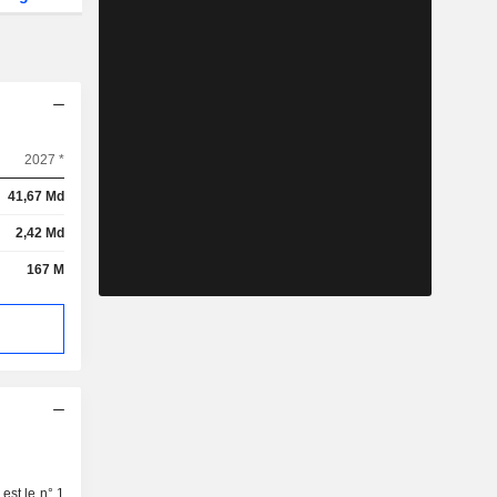
2027 *
41,67 Md
2,42 Md
167 M
est le n° 1