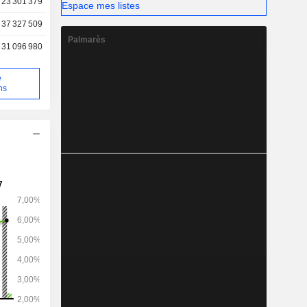
23 301 379
Espace mes listes
37 327 509
Palmarès
31 096 980
e
ns