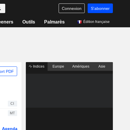
Connexion
S'abonner
eeners
Outils
Palmarès
Édition française
Indices
Europe
Amériques
Asie
ort PDF
CI
MT
Agenda
Secteur
Fonds et ETFs