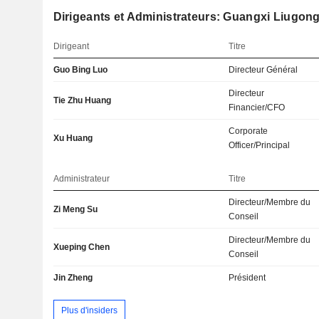
Dirigeants et Administrateurs: Guangxi Liugong
Dirigeant
Titre
Guo Bing Luo
Directeur Général
Directeur
Tie Zhu Huang
Financier/CFO
Corporate
Xu Huang
Officer/Principal
Administrateur
Titre
Directeur/Membre du
Zi Meng Su
Conseil
Directeur/Membre du
Xueping Chen
Conseil
Jin Zheng
Président
Plus d'insiders