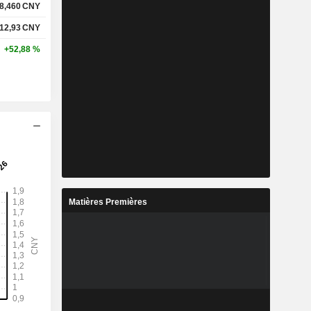
8,460
CNY
12,93
CNY
+52,88 %
Matières Premières