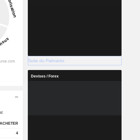
Suite du Palmarès
Devises / Forex
s
at
ACHETER
4