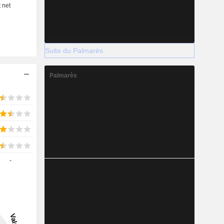
Suite du Palmarès
Palmarès
-