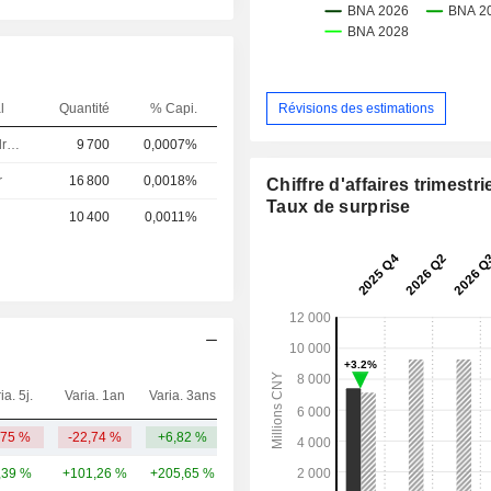
Révisions des estimations
l
Quantité
% Capi.
Dirigeant / cadre principal
9 700
0,0007%
r
16 800
0,0018%
Chiffre d'affaires trimestrie
Taux de surprise
10 400
0,0011%
ia. 5j.
Varia. 1an
Varia. 3ans
Capi.($)
,75 %
-22,74 %
+6,82 %
2,48 Md
,39 %
+101,26 %
+205,65 %
401 Md