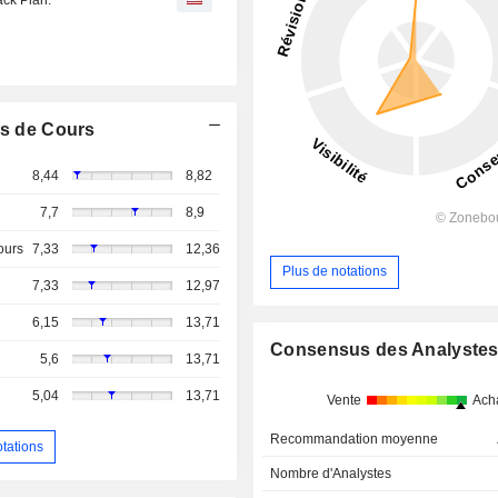
s de Cours
8,44
8,82
7,7
8,9
ours
7,33
12,36
Plus de notations
7,33
12,97
6,15
13,71
Consensus des Analyste
5,6
13,71
5,04
13,71
Vente
Ach
Recommandation moyenne
otations
Nombre d'Analystes