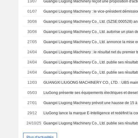
13/07
01/07
30/06
30/06
Guangxi Liugong Machinery Co., Ltd. autorise un plan de
27/05
24/04
24/04
24/04
12/03
05/03
27/01
29/12
24/10/25
Plus d'actualités