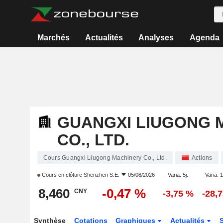
Marchés
Actualités
Analyses
Agenda
GUANGXI LIUGONG 
CO., LTD.
Cours Guangxi Liugong Machinery Co., Ltd.
Actions
Cours en clôture
Shenzhen S.E.
05/08/2026
Varia. 5j.
Varia. 1
8,460
-0,47 %
CNY
-3,75 %
-28,
Synthèse
Cotations
Graphiques
Actualités