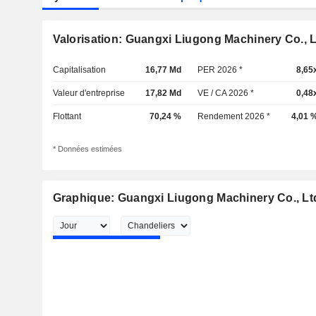
Valorisation: Guangxi Liugong Machinery Co., L
Capitalisation
16,77 Md
PER 2026 *
8,65
Valeur d'entreprise
17,82 Md
VE / CA 2026 *
0,48
Flottant
70,24 %
Rendement 2026 *
4,01 
* Données estimées
Graphique: Guangxi Liugong Machinery Co., Lt