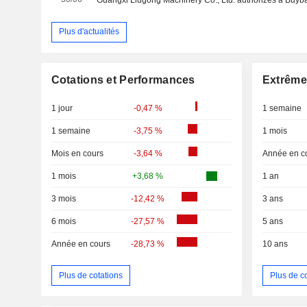
Plus d'actualités
Cotations et Performances
Extrême
1 jour
-0,47 %
1 semaine
1 semaine
-3,75 %
1 mois
Mois en cours
-3,64 %
Année en c
1 mois
+3,68 %
1 an
3 mois
-12,42 %
3 ans
6 mois
-27,57 %
5 ans
Année en cours
-28,73 %
10 ans
Plus de cotations
Plus de c