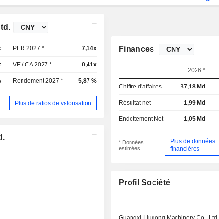
td.
x
PER 2027 *
7,14x
Finances
x
VE / CA 2027 *
0,41x
2026 *
%
Rendement 2027 *
5,87 %
Chiffre d'affaires
37,18 Md
Résultat net
1,99 Md
Plus de ratios de valorisation
Endettement Net
1,05 Md
d.
Plus de données
* Données
estimées
financières
Profil Société
Guangxi Liugong Machinery Co., Ltd. 