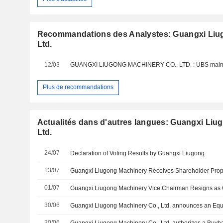
Recommandations des Analystes: Guangxi Liu
Ltd.
12/03
Plus de recommandations
Actualités dans d'autres langues: Guangxi Liu
Ltd.
24/07
Declaration of Voting Results by Guangxi Liugong
13/07
01/07
Guangxi Liugong Machinery Vice Chairman Resigns a
30/06
30/06
Guangxi Liugong Machinery Co., Ltd. authorizes a Buyb