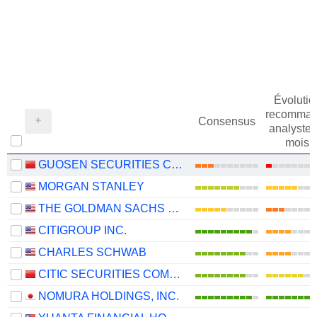
Évolutio
recomman
Consensus
analystes
mois
GUOSEN SECURITIES CO., LTD.
MORGAN STANLEY
THE GOLDMAN SACHS GROUP, INC.
CITIGROUP INC.
CHARLES SCHWAB
CITIC SECURITIES COMPANY LIMITED
NOMURA HOLDINGS, INC.