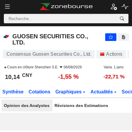
GUOSEN SECURITIES CO., LTD.
10,14
¥
-1,55 %
GUOSEN SECURITIES CO.,
LTD.
Consensus Guosen Securities Co., Ltd.
Actions
Cours en clôture
Shenzhen S.E.
06/08/2026
Varia. 1 janv.
CNY
-1,55 %
10,14
-22,71 %
Synthèse
Cotations
Graphiques
Actualités
Soci
Opinion des Analystes
Révisions des Estimations