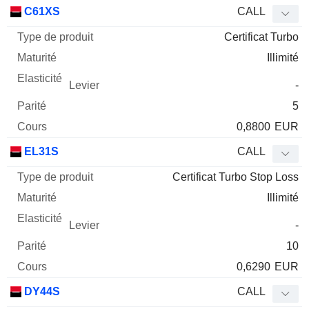
Type
C61XS
CALL
de
Certificat Turbo
Mnemo
Type
produit
Maturité
Elasticité
Levier
Parité
Co
Illimité
-
5
0,8800
EUR
EL31S
CALL
Certificat Turbo Stop Loss
Illimité
-
10
0,6290
EUR
DY44S
CALL