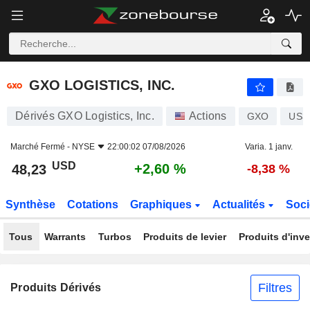
GXO LOGISTICS, INC.
48,23
$
+2,60 %
GXO LOGISTICS, INC.
Dérivés GXO Logistics, Inc.
Actions
GXO
US3
Marché Fermé -
NYSE
22:00:02 07/08/2026
Varia. 1 janv.
USD
+2,60 %
48,23
-8,38 %
Synthèse
Cotations
Graphiques
Actualités
Soci
Tous
Warrants
Turbos
Produits de levier
Produits d'inv
Filtres
Produits Dérivés