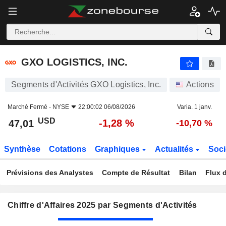
GXO LOGISTICS, INC.
47,01
$
-1,28 %
GXO LOGISTICS, INC.
Segments d'Activités GXO Logistics, Inc.
Actions
Marché Fermé -
NYSE
22:00:02 06/08/2026
Varia. 1 janv.
USD
-1,28 %
47,01
-10,70 %
Synthèse
Cotations
Graphiques
Actualités
Soci
Prévisions des Analystes
Compte de Résultat
Bilan
Flux d
Chiffre d'Affaires 2025 par Segments d'Activités