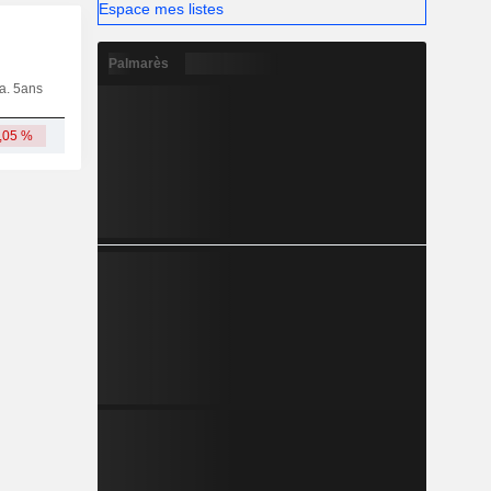
Espace mes listes
Palmarès
ia. 5ans
Capi.
CT
MT
LT
,05 %
119 Md