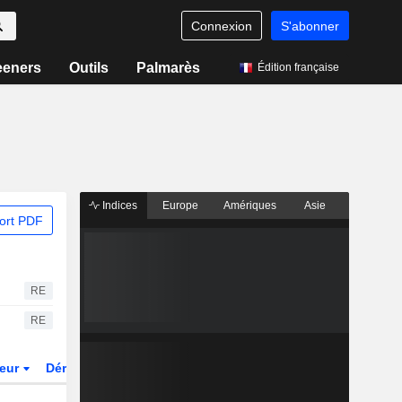
Connexion
S'abonner
eeners
Outils
Palmarès
Édition française
Indices
Europe
Amériques
Asie
ort PDF
RE
RE
teur
Dérivés
Fonds et ETFs