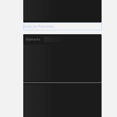
Suite du Palmarès
Palmarès