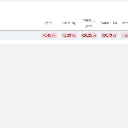
Varia. 1
Varia.
Varia. 5j.
Varia. 1an
Var
janv.
-0,45 %
-2,29 %
-26,25 %
-26,73 %
-2