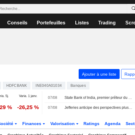
Conseils
Portefeuilles
Listes
Trading
Scr
Ajouter à une liste
Rapp
HDFCBANK
INE040A01034
Banques
ria. 5j.
Varia. 1 janv.
07/08
State Bank of India, premier prêteur du pays, dépasse les prévisions de bénéfice trimestriel grâce à la croissance des prêts
,29 %
-26,25 %
07/08
Jefferies anticipe des perspectives plus favorables pour l'Inde avec l'accélération du crédit et des flux de capitaux ; HDFC Bank retirée du portefeuille
Société
Finances
Valorisation
Ratings
Agenda
Sec