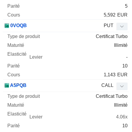
5
5,592
EUR
0VOQB
PUT
Certificat Turbo
Illimité
-
10
1,143
EUR
A5PQB
CALL
Certificat Turbo
Illimité
4.06x
10