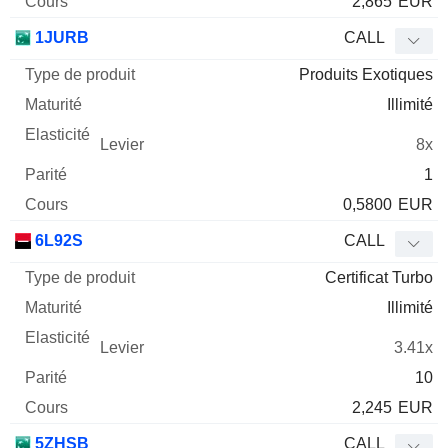
2,865
EUR
1JURB
CALL
Produits Exotiques
Illimité
8x
1
0,5800
EUR
6L92S
CALL
Certificat Turbo
Illimité
3.41x
10
2,245
EUR
5ZHSB
CALL