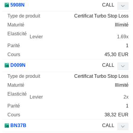
Type
5908N
CALL
de
Certificat Turbo Stop Loss
Mnemo
Type
produit
Maturité
Elasticité
Levier
Parité
Co
Illimité
1.69x
1
45,30
EUR
D009N
CALL
Certificat Turbo Stop Loss
Illimité
2x
1
38,32
EUR
BN37B
CALL