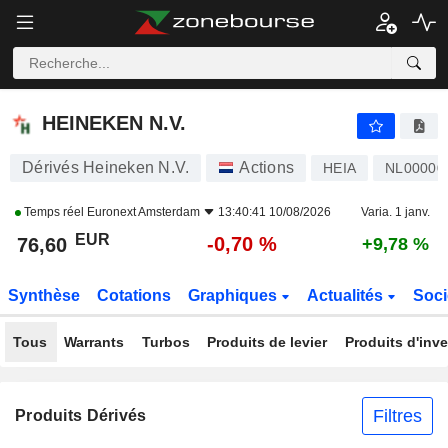
HEINEKEN N.V.
76,60
€
-0,70 %
HEINEKEN N.V.
Dérivés Heineken N.V.
Actions
HEIA
NL00000
Temps réel
Euronext Amsterdam
13:40:41 10/08/2026
Varia. 1 janv.
EUR
-0,70 %
76,60
+9,78 %
Synthèse
Cotations
Graphiques
Actualités
Soci
Tous
Warrants
Turbos
Produits de levier
Produits d'inv
Filtres
Produits Dérivés