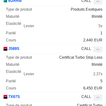
B2RRB
CALL
Produits Exotiques
Illimité
5x
1
2,440
EUR
J589S
CALL
Certificat Turbo Stop Loss
Illimité
2.37x
5
6,450
EUR
7X67S
CALL
Certificat Turbo