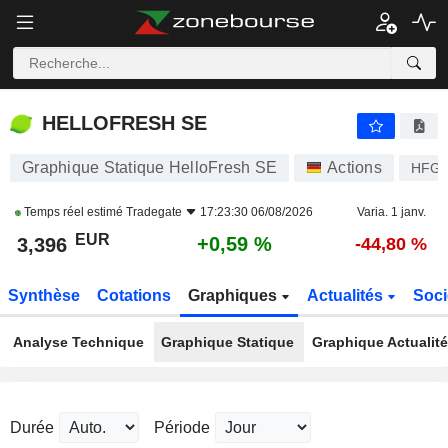
HELLOFRESH SE
3,396
€
+0,59 %
HELLOFRESH SE
Graphique Statique HelloFresh SE
Actions
HFG
Temps réel estimé
Tradegate
17:23:30 06/08/2026
Varia. 1 janv.
EUR
+0,59 %
3,396
-44,80 %
Synthèse
Cotations
Graphiques
Actualités
Soci
Analyse Technique
Graphique Statique
Graphique Actualit
Durée
Période