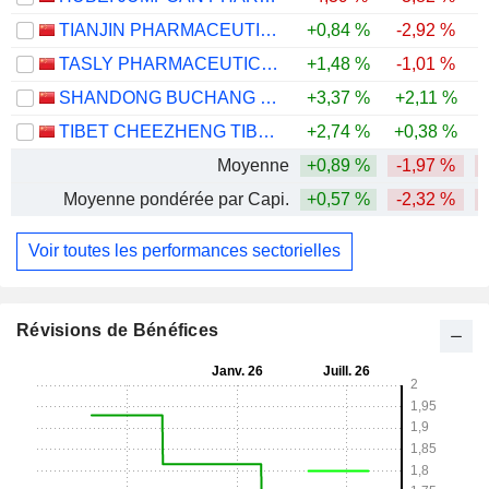
TIANJIN PHARMACEUTICAL DA REN TANG GROUP CORPORATION LIMITED
+0,84 %
-2,92 %
TASLY PHARMACEUTICAL GROUP CO., LTD
+1,48 %
-1,01 %
SHANDONG BUCHANG PHARMACEUTICALS CO., LTD.
+3,37 %
+2,11 %
-
TIBET CHEEZHENG TIBETAN MEDICINE CO., LTD.
+2,74 %
+0,38 %
-
Moyenne
+0,89 %
-1,97 %
Moyenne pondérée par Capi.
+0,57 %
-2,32 %
Voir toutes les performances sectorielles
Révisions de Bénéfices