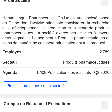
Profil Société
Henan Lingrui Pharmaceutical Co Ltd est une société basée
en Chine dont l'activité principale consiste en la recherche
et le développement, la production et la vente de produits
pharmaceutiques. La société exerce ses activités à travers
deux segments. Le segment « Produits pharmaceutiques et
soins de santé » se consacre principalement à la production
et à la vente de pansements, de médicaments par voie orale
Employés
2 789
et de pommades. Le segment « Autres » se consacre
principalement à l'hôtellerie, à la restauration et à d'autres
Secteur
Produits pharmaceutiques
activités. Les principaux produits de la société comprennent
la crème Tongluo Qutong, la teinture Huoxue Xiaotong, la
Agenda
12/08
Publication des résultats - Q2 2026
crème analgésique Zhuanggu Shexiang, les gélules
Peiyuan Tongnao, les gélules Shenqi Jiangtang et d'autres
produits. La société exerce principalement ses activités sur
Plus d'informations sur la société
le marché intérieur.
Compte de Résultat et Estimations