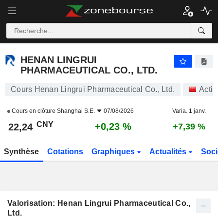
HENAN LINGRUI PHARMACEUTICAL CO., LTD.
22,24
¥
+0,23 %
HENAN LINGRUI
PHARMACEUTICAL CO., LTD.
Cours Henan Lingrui Pharmaceutical Co., Ltd.
Acti
Cours en clôture
Shanghai S.E.
07/08/2026
Varia. 1 janv.
CNY
+0,23 %
22,24
+7,39 %
Synthèse
Cotations
Graphiques
Actualités
Soci
Valorisation: Henan Lingrui Pharmaceutical Co.,
Ltd.