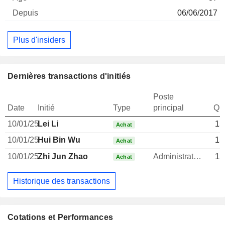
06/06/2017
Plus d'insiders
Dernières transactions d'initiés
Poste
Date
Initié
Type
principal
Qua
10/01/25
Lei Li
15
Achat
10/01/25
Hui Bin Wu
15
Achat
10/01/25
Zhi Jun Zhao
Administrateur
15
Achat
Historique des transactions
Cotations et Performances