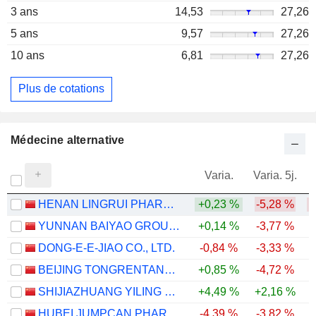
3 ans
14,53
27,26
5 ans
9,57
27,26
10 ans
6,81
27,26
Plus de cotations
Médecine alternative
Varia.
Varia. 5j.
HENAN LINGRUI PHARMACEUTICAL CO., LTD.
+0,23 %
-5,28 %
YUNNAN BAIYAO GROUP CO.,LTD
+0,14 %
-3,77 %
DONG-E-E-JIAO CO., LTD.
-0,84 %
-3,33 %
BEIJING TONGRENTANG CO., LTD
+0,85 %
-4,72 %
-
SHIJIAZHUANG YILING PHARMACEUTICAL CO., LTD.
+4,49 %
+2,16 %
HUBEI JUMPCAN PHARMACEUTICAL CO., LTD.
-4,39 %
-3,82 %