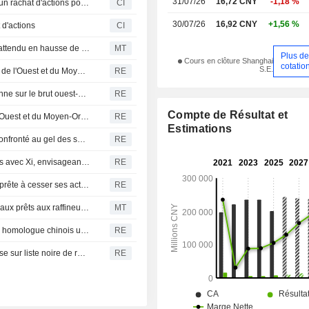
31/07/26
16,72 CNY
-1,18 %
Hengli Petrochemical Co.,Ltd. (SHSE:600346) annonce un rachat d'actions pour un montant de 300 millions de CNY.
CI
30/07/26
16,92 CNY
+1,56 %
 d'actions
CI
Hengli Petrochemical : le bénéfice du premier semestre attendu en hausse de 136 %, l'action chute de 9 %
MT
Plus d
Cours en clôture Shanghai
cotatio
S.E.
Le chinois Hengli annule ses achats de petrole d'Afrique de l'Ouest et du Moyen-Orient et reduit sa production, selon des sources
RE
Pétrole d'Afrique de l'Ouest : le Chinois Hengli se positionne sur le brut ouest-africain
RE
Compte de Résultat et
Le chinois Hengli se tourne vers le pétrole d'Afrique de l'Ouest et du Moyen-Orient après les sanctions, selon des sources
RE
Estimations
Hengli, l'empire chinois de la soie et de la pétrochimie, confronté au gel des sanctions américaines
RE
Trump a évoqué le cas des raffineurs chinois sanctionnés avec Xi, envisageant une levée des interdictions
RE
L'ex-filiale singapourienne de Hengli Petrochemical s'apprête à cesser ses activités, selon des sources
RE
La Chine ordonne aux banques de suspendre les nouveaux prêts aux raffineurs sous sanctions américaines, selon des sources
MT
Le ministre iranien des Affaires étrangères rencontre son homologue chinois une semaine avant le déplacement de Trump à Pékin
RE
La Chine invoque sa loi anti-sanctions pour contrer la mise sur liste noire de raffineurs par les États-Unis
RE