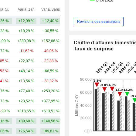
ia. 5j.
Varia. 1an
Varia. 3ans
Capi.($)
,36 %
+12,99 %
+12,40 %
17,95 Md
Révisions des estimations
,28 %
+10,29 %
+30,55 %
128 Md
,09 %
+380,98 %
+152,86 %
43,43 Md
Chiffre d'affaires trimestrie
Taux de surprise
,72 %
-11,62 %
-40,06 %
40,74 Md
,05 %
+22,07 %
-22,88 %
34,52 Md
,52 %
+48,14 %
+66,59 %
24,93 Md
,41 %
+13,56 %
-38,32 %
19,07 Md
,76 %
+77,40 %
+253,20 %
20,11 Md
,73 %
+23,52 %
+377,95 %
17,51 Md
,99 %
+318,65 %
+613,51 %
19,25 Md
,16 %
+89,60 %
+140,58 %
36,51 Md
,06 %
+76,54 %
+89,81 %