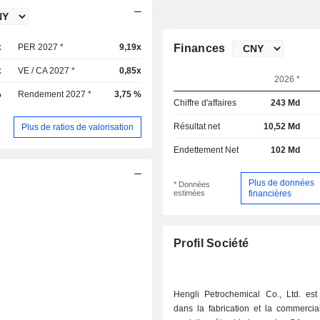
x
PER 2027 *
9,19x
Finances
x
VE / CA 2027 *
0,85x
2026 *
%
Rendement 2027 *
3,75 %
Chiffre d'affaires
243 Md
Résultat net
10,52 Md
Plus de ratios de valorisation
Endettement Net
102 Md
Plus de données
* Données
estimées
financières
Profil Société
Hengli Petrochemical Co., Ltd. est 
dans la fabrication et la commercia