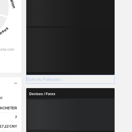
Suite du Palmarès
s
Devises / Forex
at
ACHETER
7
17,22
CNY