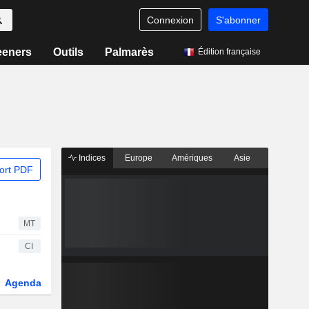
Connexion
S'abonner
eeners
Outils
Palmarès
Édition française
Indices
Europe
Amériques
Asie
ort PDF
MT
CI
Agenda
Secteur
Fonds et ETFs