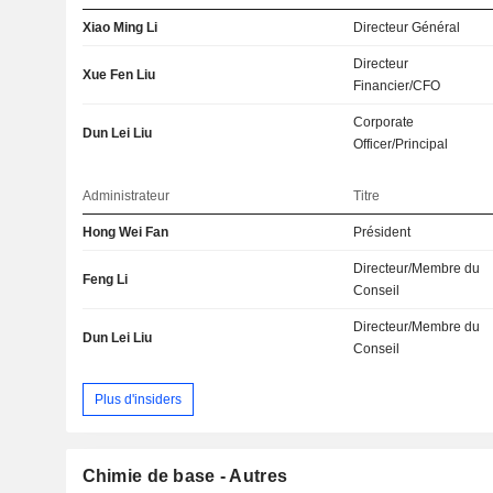
Xiao Ming Li
Directeur Général
Directeur
Xue Fen Liu
Financier/CFO
Corporate
Dun Lei Liu
Officer/Principal
Administrateur
Titre
Hong Wei Fan
Président
Directeur/Membre du
Feng Li
Conseil
Directeur/Membre du
Dun Lei Liu
Conseil
Plus d'insiders
Chimie de base - Autres