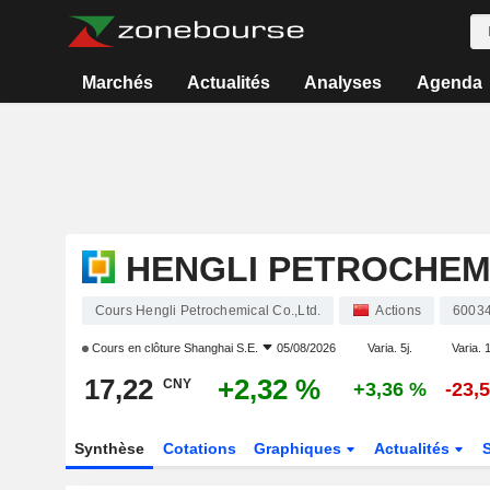
Marchés
Actualités
Analyses
Agenda
HENGLI PETROCHEMI
Cours Hengli Petrochemical Co.,Ltd.
Actions
6003
Cours en clôture
Shanghai S.E.
05/08/2026
Varia. 5j.
Varia. 1
17,22
+2,32 %
CNY
+3,36 %
-23,
Synthèse
Cotations
Graphiques
Actualités