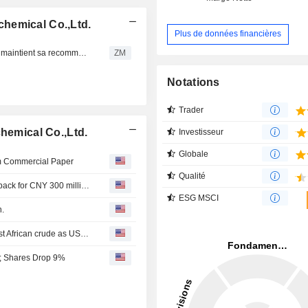
hemical Co.,Ltd.
Plus de données financières
HENGLI PETROCHEMICAL CO.,LTD. : Huatai Research maintient sa recommandation à l'achat
ZM
Notations
Trader
chemical Co.,Ltd.
Investisseur
Globale
rm Commercial Paper
Qualité
Hengli Petrochemical Co.,Ltd. announces an Equity Buyback for CNY 300 million worth of its shares.
ESG MSCI
n.
China’s Hengli opts against receiving 2mn barrels of West African crude as US sanctions take effect
%; Shares Drop 9%