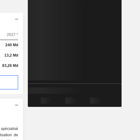
2027 *
240 Md
13,2 Md
83,26 Md
spécialisé
lisation de