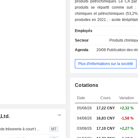
produits pétrochimiques. Le CA par 
produits se répartit comme suit : - produit
chimiques et pétrochimiques (53,2%)
produites en 2021 ; - acide téréphtalique purifié
(24,4%) : 12,2 Mt produites ; - produits de
Employés
polyester (13,8%) : polyéthylène té
fibres, fils, films et copeaux de 
Secteur
Produits chimiq
polytéréphtalate de butylène, po
Agenda
20/08
Publication des résultat
adipate téréphtalate, polybutylène 
etc. (3,3 Mt produites) ; - autres (8,6%). 88,9%
du CA est réalisé en Chine.
Plus d'informations sur la société
Cotations
Date
Cours
Variation
05/08/26
17,22 CNY
+2,32 %
,Ltd.
04/08/26
16,83 CNY
-1,58 %
03/08/26
17,10 CNY
+2,27 %
Hengli Petrochemical émet 1 milliard de yuans de billets de trésorerie à court terme
MT