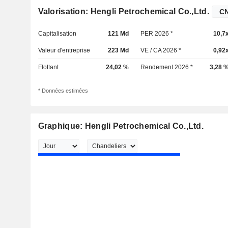
Valorisation: Hengli Petrochemical Co.,Ltd.
Capitalisation
121 Md
PER 2026 *
10,7
Valeur d'entreprise
223 Md
VE / CA 2026 *
0,92
Flottant
24,02 %
Rendement 2026 *
3,28 
* Données estimées
Graphique: Hengli Petrochemical Co.,Ltd.