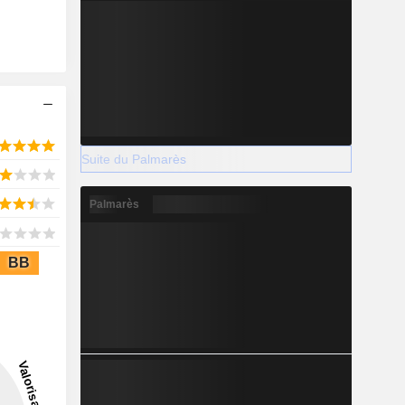
Suite du Palmarès
Palmarès
BB