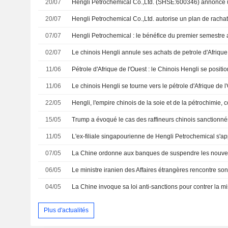
20/07
20/07
Hengli Petrochemical Co.,Ltd. autorise un plan de rachat
07/07
02/07
11/06
11/06
22/05
15/05
11/05
07/05
06/05
04/05
Plus d'actualités