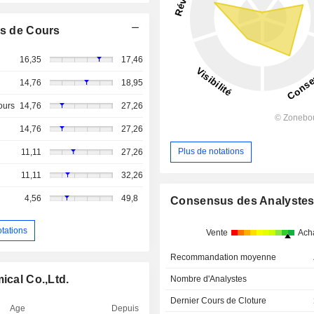
s de Cours
16,35
17,46
14,76
18,95
ours
14,76
27,26
14,76
27,26
Plus de notations
11,11
27,26
11,11
32,26
4,56
49,8
Consensus des Analyste
otations
Vente
Ach
Recommandation moyenne
ical Co.,Ltd.
Nombre d'Analystes
Dernier Cours de Cloture
Age
Depuis