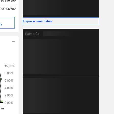
30 896 190
33 306 682
e
Espace mes listes
ns
Palmarès