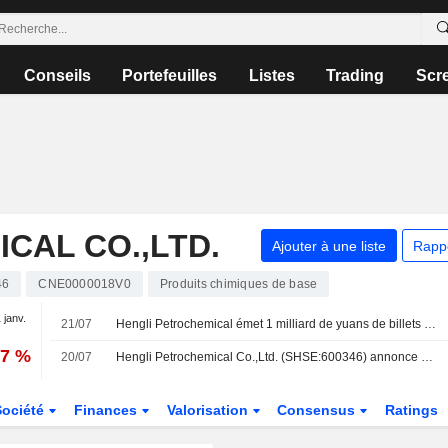
Conseils
Portefeuilles
Listes
Trading
Scr
CAL CO.,LTD.
Ajouter à une liste
Rapp
46
CNE0000018V0
Produits chimiques de base
 janv.
21/07
Hengli Petrochemical émet 1 milliard de yuans de billets de trésorerie à court terme
57 %
20/07
Hengli Petrochemical Co.,Ltd. (SHSE:600346) annonce un rachat d'actions pour un montant de 300 millions de CNY.
Société
Finances
Valorisation
Consensus
Ratings