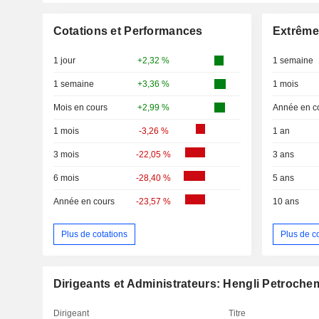
Cotations et Performances
Extrême
1 jour
+2,32 %
1 semaine
1 semaine
+3,36 %
1 mois
Mois en cours
+2,99 %
Année en c
1 mois
-3,26 %
1 an
3 mois
-22,05 %
3 ans
6 mois
-28,40 %
5 ans
Année en cours
-23,57 %
10 ans
Plus de cotations
Plus de c
Dirigeants et Administrateurs: Hengli Petrochem
Dirigeant
Titre