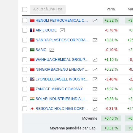
Ajouter à une liste
Varia.
Var
HENGLI PETROCHEMICAL CO.,LTD.
+2,32 %
+3
AIR LIQUIDE
-0,76 %
+0
NAN YA PLASTICS CORPORATION
+3,81 %
+25
SABIC
-0,10 %
+2
WANHUA CHEMICAL GROUP CO., LTD.
+1,10 %
-0
NINGXIA BAOFENG ENERGY GROUP CO., LTD.
+0,22 %
-0
LYONDELLBASELL INDUSTRIES N.V.
-3,40 %
-2
ZANGGE MINING COMPANY LIMITED
+6,97 %
+8
SOLAR INDUSTRIES INDIA LIMITED
+0,88 %
+2
RESONAC HOLDINGS CORPORATION
-6,31 %
+24
Moyenne
+0,46 %
+6
Moyenne pondérée par Capi.
+0,31 %
+5