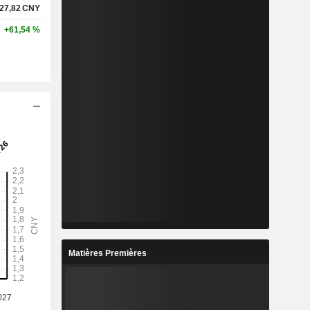
27,82
CNY
+61,54 %
Matières Premières