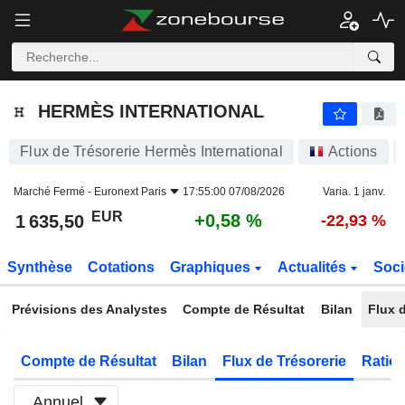
HERMÈS INTERNATIONAL
1 635,50
€
+0,58 %
HERMÈS INTERNATIONAL
Flux de Trésorerie Hermès International
Actions
Marché Fermé -
Euronext Paris
17:55:00 07/08/2026
Varia. 1 janv.
EUR
+0,58 %
1 635,50
-22,93 %
Synthèse
Cotations
Graphiques
Actualités
Soci
Prévisions des Analystes
Compte de Résultat
Bilan
Flux d
Compte de Résultat
Bilan
Flux de Trésorerie
Ratios
Annuel