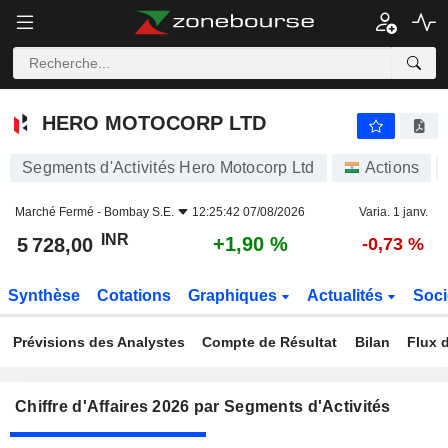
HERO MOTOCORP LTD
5 728,00
₹
+1,90 %
HERO MOTOCORP LTD
Segments d'Activités Hero Motocorp Ltd
Actions
Marché Fermé -
Bombay S.E.
12:25:42 07/08/2026
Varia. 1 janv.
INR
+1,90 %
5 728,00
-0,73 %
Synthèse
Cotations
Graphiques
Actualités
Soci
Prévisions des Analystes
Compte de Résultat
Bilan
Flux d
Chiffre d'Affaires 2026 par Segments d'Activités