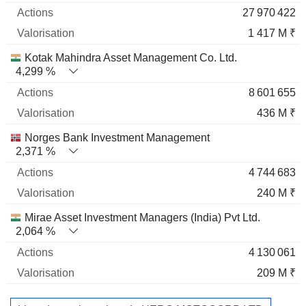
27 970 422
1 417 M ₹
Kotak Mahindra Asset Management Co. Ltd.
4,299 %
8 601 655
436 M ₹
Norges Bank Investment Management
2,371 %
4 744 683
240 M ₹
Mirae Asset Investment Managers (India) Pvt Ltd.
2,064 %
4 130 061
209 M ₹