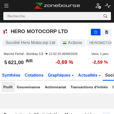
HERO MOTOCORP LTD
5 621,00
₹
-0,69 %
HERO MOTOCORP LTD
Société Hero Motocorp Ltd
Actions
HEROMOTOC
Marché Fermé -
Bombay S.E.
12:02:25 06/08/2026
Varia. 1 janv.
INR
-0,69 %
5 621,00
-2,59 %
Synthèse
Cotations
Graphiques
Actualités
Soci
Profil
Gouvernance
Actionnariat
Transactions d'initiés