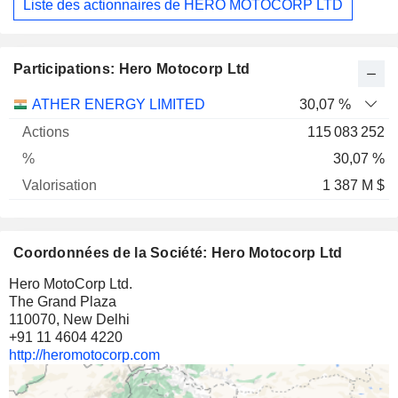
Liste des actionnaires de HERO MOTOCORP LTD
Participations: Hero Motocorp Ltd
Nom
Actions
%
Valorisation
ATHER ENERGY LIMITED
30,07 %
115 083 252
30,07 %
1 387 M $
Coordonnées de la Société: Hero Motocorp Ltd
Hero MotoCorp Ltd.
The Grand Plaza
110070, New Delhi
+91 11 4604 4220
http://heromotocorp.com