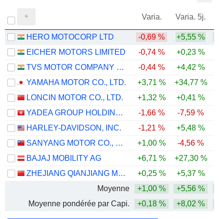
Varia.
Varia. 5j.
HERO MOTOCORP LTD
-0,69 %
+5,55 %
+
EICHER MOTORS LIMITED
-0,74 %
+0,23 %
+
TVS MOTOR COMPANY LIMITED
-0,44 %
+4,42 %
+
YAMAHA MOTOR CO., LTD.
+3,71 %
+34,77 %
+
LONCIN MOTOR CO., LTD.
+1,32 %
+0,41 %
+
YADEA GROUP HOLDINGS LTD.
-1,66 %
-7,59 %
-
HARLEY-DAVIDSON, INC.
-1,21 %
+5,48 %
SANYANG MOTOR CO., LTD.
+1,00 %
-4,56 %
BAJAJ MOBILITY AG
+6,71 %
+27,30 %
+
ZHEJIANG QIANJIANG MOTORCYCLE CO., LTD.
+0,25 %
+5,37 %
-
Moyenne
+1,00 %
+5,56 %
+
Moyenne pondérée par Capi.
+0,18 %
+8,02 %
+