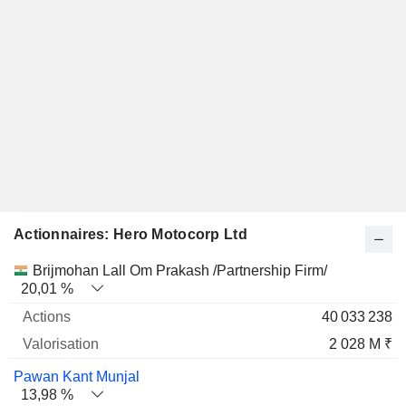
Actionnaires: Hero Motocorp Ltd
Nom
Actions
%
Valorisation
Brijmohan Lall Om Prakash /Partnership Firm/
20,01 %
40 033 238
2 028 M ₹
Pawan Kant Munjal
13,98 %