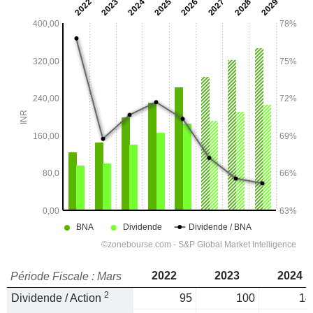
2022
2023
2024
Période Fiscale : Mars
2
Dividende / Action
95
100
14