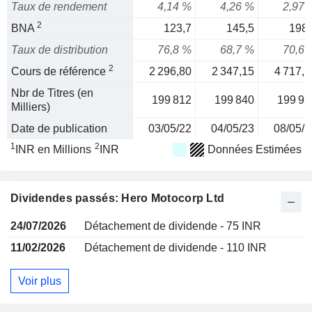
Taux de rendement
4,14 %
4,26 %
2,97 
2
BNA
123,7
145,5
198,
Taux de distribution
76,8 %
68,7 %
70,6 
2
Cours de référence
2 296,80
2 347,15
4 717,2
Nbr de Titres (en
199 812
199 840
199 92
Milliers)
Date de publication
03/05/22
04/05/23
08/05/2
1
2
INR en Millions
INR
Données Estimées
Dividendes passés: Hero Motocorp Ltd
24/07/2026
Détachement de dividende - 75 INR
11/02/2026
Détachement de dividende - 110 INR
Voir plus