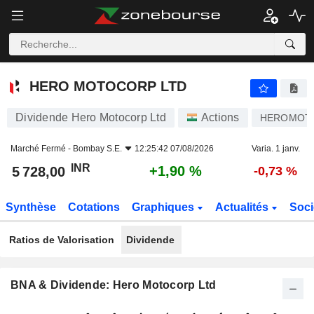
HERO MOTOCORP LTD
5 728,00
₹
+1,90 %
HERO MOTOCORP LTD
Dividende Hero Motocorp Ltd
Actions
HEROMOT
Marché Fermé -
Bombay S.E.
12:25:42 07/08/2026
Varia. 1 janv.
INR
+1,90 %
5 728,00
-0,73 %
Synthèse
Cotations
Graphiques
Actualités
Soci
Ratios de Valorisation
Dividende
BNA & Dividende: Hero Motocorp Ltd