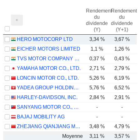
Rendement
Rendement
du
du
dividende
dividende
(Y)
(Y+1)
HERO MOTOCORP LTD
3,34 %
3,67 %
EICHER MOTORS LIMITED
1,1 %
1,26 %
TVS MOTOR COMPANY LIMITED
0,37 %
0,43 %
YAMAHA MOTOR CO., LTD.
2,71 %
2,79 %
LONCIN MOTOR CO., LTD.
5,26 %
6,19 %
YADEA GROUP HOLDINGS LTD.
5,76 %
6,52 %
HARLEY-DAVIDSON, INC.
2,84 %
2,91 %
SANYANG MOTOR CO., LTD.
-
-
BAJAJ MOBILITY AG
-
-
ZHEJIANG QIANJIANG MOTORCYCLE CO., LTD.
3,48 %
4,79 %
Moyenne
3,11 %
3,57 %