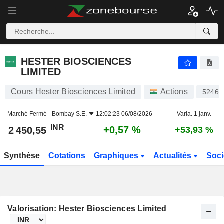
HESTER BIOSCIENCES LIMITED
2 450,55
₹
+0,57 %
HESTER BIOSCIENCES
LIMITED
Cours Hester Biosciences Limited
Actions
52466
Marché Fermé -
Bombay S.E.
12:02:23 06/08/2026
Varia. 1 janv.
INR
+0,57 %
2 450,55
+53,93 %
Synthèse
Cotations
Graphiques
Actualités
Soci
Valorisation: Hester Biosciences Limited