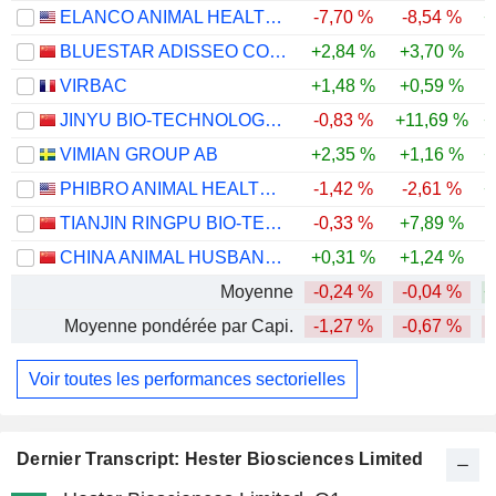
ELANCO ANIMAL HEALTH INCORPORATED
-7,70 %
-8,54 %
+
BLUESTAR ADISSEO COMPANY
+2,84 %
+3,70 %
-
VIRBAC
+1,48 %
+0,59 %
JINYU BIO-TECHNOLOGY CO., LTD.
-0,83 %
+11,69 %
+
VIMIAN GROUP AB
+2,35 %
+1,16 %
+
PHIBRO ANIMAL HEALTH CORPORATION
-1,42 %
-2,61 %
+
TIANJIN RINGPU BIO-TECHNOLOGY CO.,LTD.
-0,33 %
+7,89 %
-
CHINA ANIMAL HUSBANDRY INDUSTRY CO., LTD.
+0,31 %
+1,24 %
-
Moyenne
-0,24 %
-0,04 %
+
Moyenne pondérée par Capi.
-1,27 %
-0,67 %
Voir toutes les performances sectorielles
Dernier Transcript: Hester Biosciences Limited