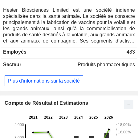
Hester Biosciences Limited est une société indienne
spécialisée dans la santé animale. La société se consacre
principalement à la fabrication de vaccins pour la volaille et
les grands animaux, ainsi qu’à la commercialisation de
produits de santé destinés à la volaille, aux grands animaux
et aux animaux de compagnie. Ses segments d’activité
comprennent la santé de la volaille, la santé animale et les
Employés
483
autres activités. Les vaccins pour la santé avicole
comprennent notamment le Gumboro I, le vaccin inactivé
Secteur
Produits pharmaceutiques
contre la maladie de Newcastle chez le poussin, le vaccin
inactivé contre la coryza, le vaccin inactivé contre l'EDS, le
vaccin inactivé FC3, le vaccin inactivé FC4, le vaccin
Plus d'informations sur la société
inactivé contre l'IB, et le vaccin inactivé contre l'IBD. Les
vaccins pour la santé animale comprennent notamment le
vaccin contre la variole caprine, le vaccin vivant contre la
brucellose, le vaccin contre la peste des petits ruminants
Compte de Résultat et Estimations
(PPR) - Nigerian 75/1, et le vaccin contre la PPR -
Sungri/96. Ses produits pour animaux de compagnie
comprennent Cefshot Tazo Injection, Hestacef CV, Hestacef
DS, Hestaflam Tablet, Pawfresh, Synoton, Petsglow,
Vitacoat, WormPeril, Hestaliv, TumOnzym et Safeline Spot.