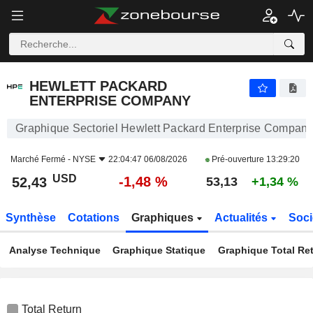
HEWLETT PACKARD ENTERPRISE COMPANY
52,43
$
-1,48 %
HEWLETT PACKARD
ENTERPRISE COMPANY
Graphique Sectoriel Hewlett Packard Enterprise Compan
Marché Fermé -
NYSE
22:04:47 06/08/2026
Pré-ouverture
13:29:20
USD
-1,48 %
52,43
53,13
+1,34 %
Synthèse
Cotations
Graphiques
Actualités
Soci
Analyse Technique
Graphique Statique
Graphique Total Re
Total Return