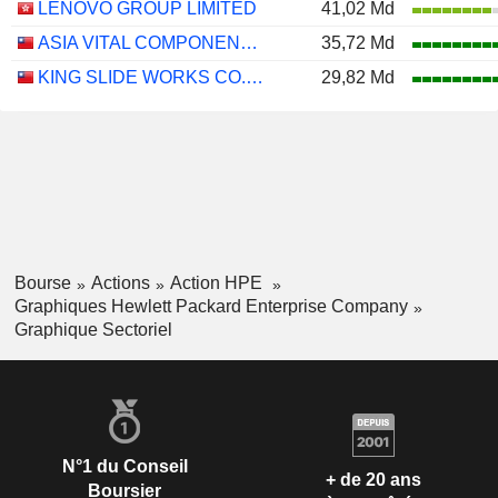
LENOVO GROUP LIMITED
41,02 Md
ASIA VITAL COMPONENTS CO., LTD.
35,72 Md
KING SLIDE WORKS CO., LTD.
29,82 Md
Bourse
Actions
Action HPE
Graphiques Hewlett Packard Enterprise Company
Graphique Sectoriel
N°1 du Conseil
+ de 20 ans
Boursier